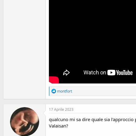
o
n
e
R
montfort
e
a
c
17 Aprile 2023
t
i
qualcuno mi sa dire quale sia l'approccio 
o
n
Valaisan?
s
: