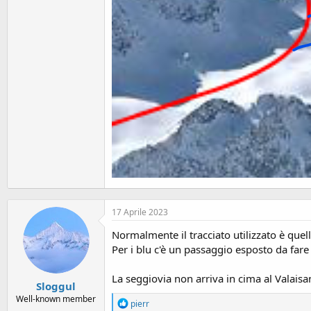
17 Aprile 2023
Normalmente il tracciato utilizzato è quel
Per i blu c'è un passaggio esposto da fare 
La seggiovia non arriva in cima al Valaisan
Sloggul
Well-known member
R
pierr