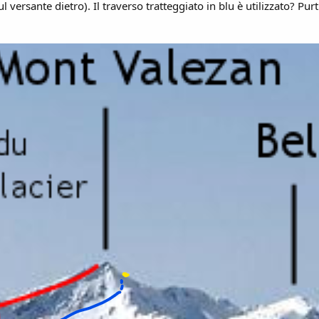
 (sul versante dietro). Il traverso tratteggiato in blu è utilizzato