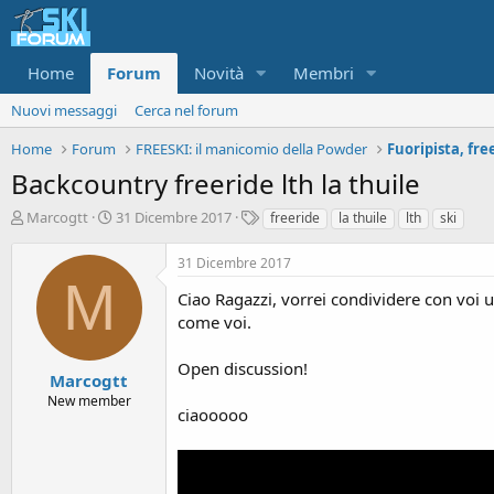
Home
Forum
Novità
Membri
Nuovi messaggi
Cerca nel forum
Home
Forum
FREESKI: il manicomio della Powder
Fuoripista, fre
Backcountry freeride lth la thuile
A
D
T
Marcogtt
31 Dicembre 2017
freeride
la thuile
lth
ski
u
a
a
t
t
g
31 Dicembre 2017
o
a
M
r
d
Ciao Ragazzi, vorrei condividere con voi 
e
'
come voi.
d
i
i
n
Open discussion!
s
i
Marcogtt
c
z
New member
ciaooooo
u
i
s
o
s
i