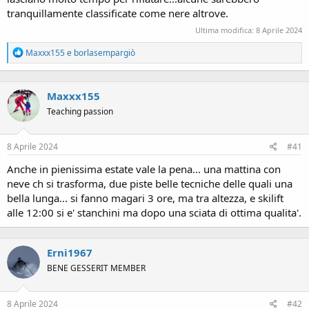
tranquillamente classificate come nere altrove.
Ultima modifica:
8 Aprile 2024
R
Maxxx155
e
borlasempargiò
e
a
c
Maxxx155
t
i
Teaching passion
o
n
s
8 Aprile 2024
#41
:
Anche in pienissima estate vale la pena... una mattina con
neve ch si trasforma, due piste belle tecniche delle quali una
bella lunga... si fanno magari 3 ore, ma tra altezza, e skilift
alle 12:00 si e' stanchini ma dopo una sciata di ottima qualita'.
Erni1967
BENE GESSERIT MEMBER
8 Aprile 2024
#42