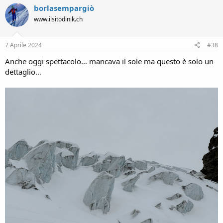
borlasempargiò
t
i
www.ilsitodinik.ch
o
n
s
7 Aprile 2024
#38
:
Anche oggi spettacolo… mancava il sole ma questo è solo un
dettaglio…