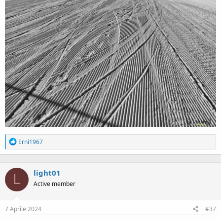
R
Erni1967
e
a
c
light01
t
L
i
Active member
o
n
s
7 Aprile 2024
#37
: