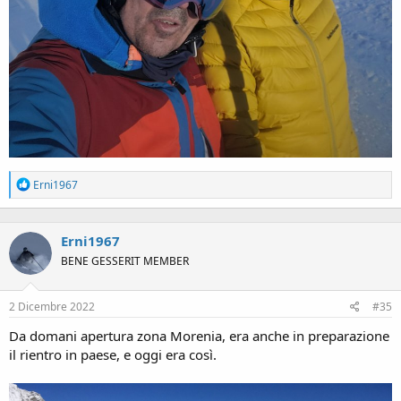
R
Erni1967
e
a
c
Erni1967
t
i
BENE GESSERIT MEMBER
o
n
s
2 Dicembre 2022
#35
:
Da domani apertura zona Morenia, era anche in preparazione
il rientro in paese, e oggi era così.