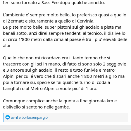
Ieri sono tornato a Sass Fee dopo qualche annetto.
L'ambiente e' sempre molto bello, lo preferisco quasi a quello
di Zermatt e sicuramente a quello di Cervinia.
Le piste molto belle, super pistoni sul ghiacciaio e piste mai
banali sotto, anzi direi sempre tendenti al tecnico, il dislivello
di circa 1'800 metri dalla cima al paese é tra i piu' elevati delle
alpi
Quello che non mi ricordavo era il tanto tempo che si
trascorre con gli sci in mano, di fatto ci sono solo 2 seggiovie
e 3 ancore sul ghiacciaio, il resto é tutto funivie e metro'
Alpin, per cui é vero che ti spari anche 1'800 metri a giro ma
poi a tornare su, specie se fai qualche turno di coda a
Langfluh o al Metro Alpin ci vuole piu' di 1 ora.
Comunque complice anche la quota a fine giornata km e
dislivello si sentono nelle gambe.
R
avril
e
borlasempargiò
e
a
c