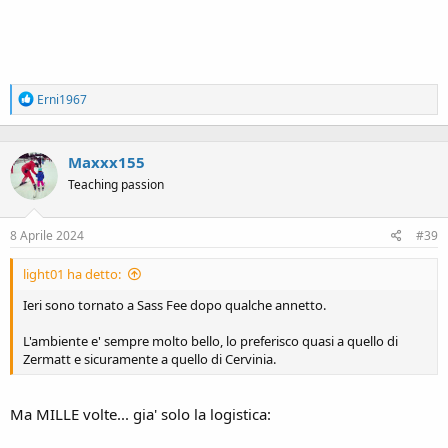
R
Erni1967
e
a
c
Maxxx155
t
i
Teaching passion
o
n
s
8 Aprile 2024
#39
:
light01 ha detto:
Ieri sono tornato a Sass Fee dopo qualche annetto.
L'ambiente e' sempre molto bello, lo preferisco quasi a quello di
Zermatt e sicuramente a quello di Cervinia.
Ma MILLE volte... gia' solo la logistica: