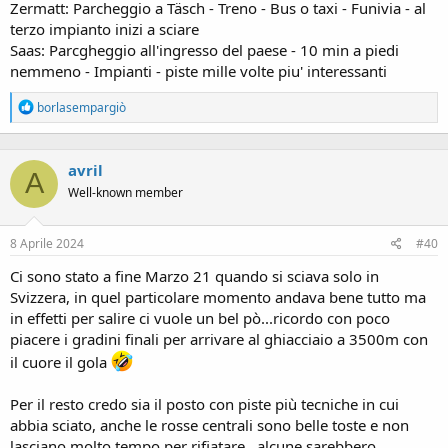
Zermatt: Parcheggio a Täsch - Treno - Bus o taxi - Funivia - al
terzo impianto inizi a sciare
Saas: Parcgheggio all'ingresso del paese - 10 min a piedi
nemmeno - Impianti - piste mille volte piu' interessanti
R
borlasempargiò
e
a
c
avril
t
A
i
Well-known member
o
n
s
8 Aprile 2024
#40
:
Ci sono stato a fine Marzo 21 quando si sciava solo in
Svizzera, in quel particolare momento andava bene tutto ma
in effetti per salire ci vuole un bel pò...ricordo con poco
piacere i gradini finali per arrivare al ghiacciaio a 3500m con
il cuore il gola
Per il resto credo sia il posto con piste più tecniche in cui
abbia sciato, anche le rosse centrali sono belle toste e non
lasciano molto tempo per rifiatare...alcune sarebbero