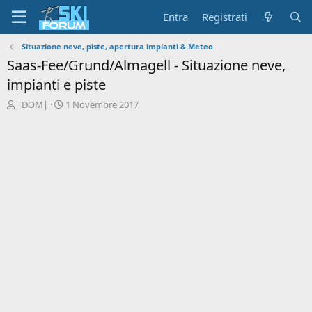
Entra
Registrati
Situazione neve, piste, apertura impianti & Meteo
Saas-Fee/Grund/Almagell - Situazione neve,
impianti e piste
A
D
|DOM|
1 Novembre 2017
u
a
t
t
o
a
r
d
e
'
d
i
i
n
s
i
c
z
u
i
s
o
s
i
o
n
e