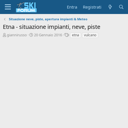
Entra
Registrati
Situazione neve, piste, apertura impianti & Meteo
Etna - situazione impianti, neve, piste
A
D
T
giannirusso
20 Gennaio 2016
etna
vulcano
u
a
a
t
t
g
o
a
r
d
e
'
d
i
i
n
s
i
c
z
u
i
s
o
s
i
o
n
e