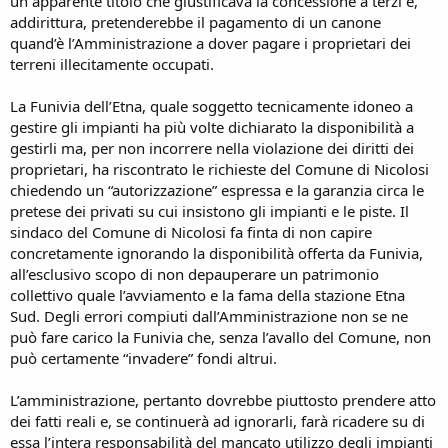
un apparente titolo che giustificava la concessione a terzi e,
addirittura, pretenderebbe il pagamento di un canone
quand’è l’Amministrazione a dover pagare i proprietari dei
terreni illecitamente occupati.
La Funivia dell’Etna, quale soggetto tecnicamente idoneo a
gestire gli impianti ha più volte dichiarato la disponibilità a
gestirli ma, per non incorrere nella violazione dei diritti dei
proprietari, ha riscontrato le richieste del Comune di Nicolosi
chiedendo un “autorizzazione” espressa e la garanzia circa le
pretese dei privati su cui insistono gli impianti e le piste. Il
sindaco del Comune di Nicolosi fa finta di non capire
concretamente ignorando la disponibilità offerta da Funivia,
all’esclusivo scopo di non depauperare un patrimonio
collettivo quale l’avviamento e la fama della stazione Etna
Sud. Degli errori compiuti dall’Amministrazione non se ne
può fare carico la Funivia che, senza l’avallo del Comune, non
può certamente “invadere” fondi altrui.
L’amministrazione, pertanto dovrebbe piuttosto prendere atto
dei fatti reali e, se continuerà ad ignorarli, farà ricadere su di
essa l’intera responsabilità del mancato utilizzo degli impianti