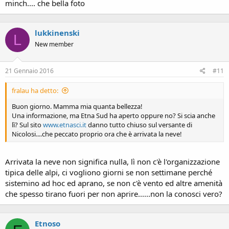
minch.... che bella foto
lukkinenski
L
New member
21 Gennaio 2016
#11
fralau ha detto:
Buon giorno. Mamma mia quanta bellezza!
Una informazione, ma Etna Sud ha aperto oppure no? Si scia anche
lì? Sul sito
www.etnasci.it
danno tutto chiuso sul versante di
Nicolosi....che peccato proprio ora che è arrivata la neve!
Arrivata la neve non significa nulla, lì non c'è l'organizzazione
tipica delle alpi, ci vogliono giorni se non settimane perché
sistemino ad hoc ed aprano, se non c'è vento ed altre amenità
che spesso tirano fuori per non aprire......non la conosci vero?
Etnoso