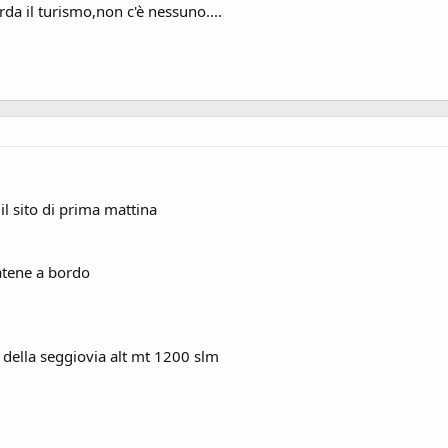
da il turismo,non c'è nessuno....
l sito di prima mattina
atene a bordo
a della seggiovia alt mt 1200 slm