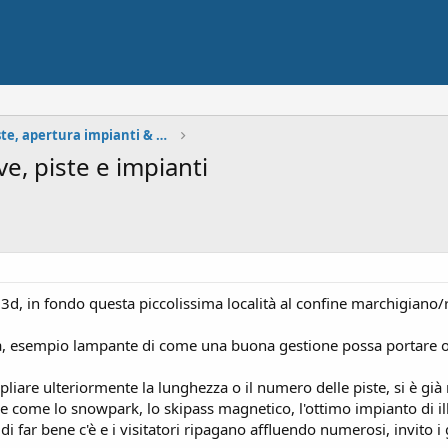
Situazione neve, piste, apertura impianti & Meteo
, piste e impianti
d, in fondo questa piccolissima località al confine marchigiano
ta, esempio lampante di come una buona gestione possa portare ott
liare ulteriormente la lunghezza o il numero delle piste, si è già
e come lo snowpark, lo skipass magnetico, l'ottimo impianto di il
i far bene c'è e i visitatori ripagano affluendo numerosi, invito i g