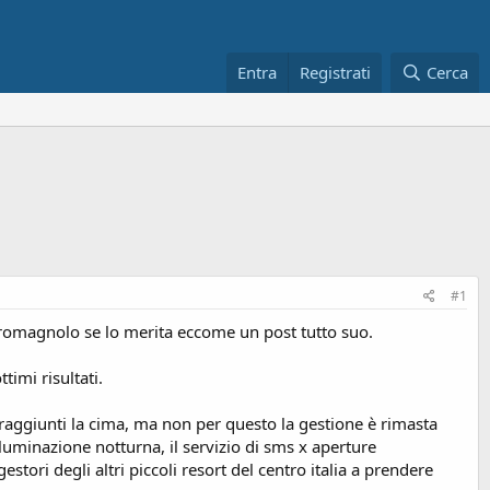
Entra
Registrati
Cerca
#1
/romagnolo se lo merita eccome un post tutto suo.
imi risultati.
 raggiunti la cima, ma non per questo la gestione è rimasta
luminazione notturna, il servizio di sms x aperture
estori degli altri piccoli resort del centro italia a prendere