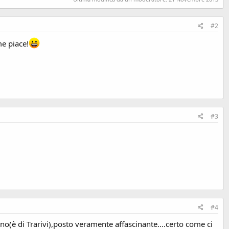
#2
me piace!
#3
#4
no(è di Trarivi),posto veramente affascinante....certo come ci