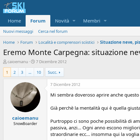
Home
Forum
Novità
Membri
Nuovi messaggi
Cerca nel forum
Home
Forum
Località e comprensori sciistici
Eremo Monte Carpegna: situazione neve
A
D
caioemanu
7 Dicembre 2012
u
a
1
2
3
...
10
Succ.
t
t
o
a
r
d
7 Dicembre 2012
e
'
Mi sembra doveroso aprire anche questo 3
d
i
i
n
s
i
Già perchè la mentalità qui è quella gius
c
z
caioemanu
u
i
Purtroppo ci sono poche possibilità di amp
s
o
SnowBoarder
passiva, anzi... Ogni anno escono migliori
s
straordinarie ecc... insomma qui la voglia d
i