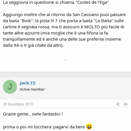
nella zona di Col Alto ci sono piste azzurre ma da li su tornare giù è
La seggiovia in questione si chiama "Costes de l'Ega"
più lunga. Per rimanere in zoan tuo figlio ricapitolando seggiovia
alla sinistra della rossa del Boe e poi gli skilift Capanna Nera che
Aggiungo inoltre che al ritorno da San Cassiano puoi passare
stanno salendo a destra dell'impianto. Spero di essere stato chiaro
da baita "Biok": la pista N 7 che porta a baita "La Baita" sulle
se così non fosse dimmelo. Ma non puoi sbagliare dal piazzale di
cartine è segnata rossa, ma ti assicuro è MOLTO più facile di
Corvare. Se escludi Borest e cabinovia del Boenon ti rimane che
l'impianto che ti interessa
tante altre azzurre (mia moglie che è una fifona la fa
tranquillamente ed è anche una delle sue preferite insieme
dalla 9A e 9 già citate da altri).
.
Jack.72
J
Active member
20 Dicembre 2010
#6
Grazie gente , siete fantastici !
prima o poi mi tocchera' pagarvi da bere