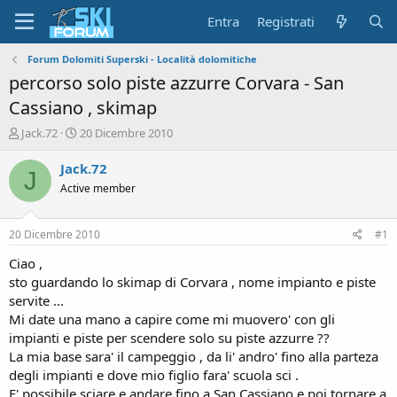
Entra
Registrati
Forum Dolomiti Superski - Località dolomitiche
percorso solo piste azzurre Corvara - San
Cassiano , skimap
A
D
Jack.72
20 Dicembre 2010
u
a
t
t
Jack.72
J
o
a
Active member
r
d
e
'
d
i
20 Dicembre 2010
#1
i
n
s
i
Ciao ,
c
z
sto guardando lo skimap di Corvara , nome impianto e piste
u
i
servite ...
s
o
Mi date una mano a capire come mi muovero' con gli
s
impianti e piste per scendere solo su piste azzurre ??
i
La mia base sara' il campeggio , da li' andro' fino alla parteza
o
n
degli impianti e dove mio figlio fara' scuola sci .
e
E' possibile sciare e andare fino a San Cassiano e poi tornare a