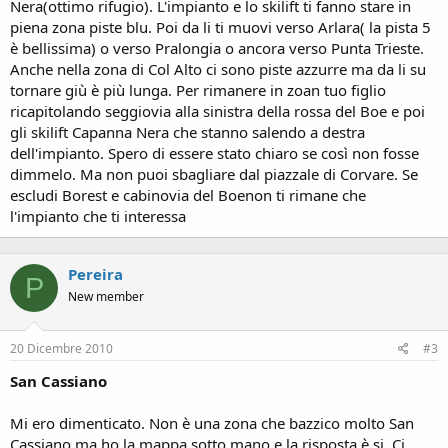
Nera(ottimo rifugio). L'impianto e lo skilift ti fanno stare in
piena zona piste blu. Poi da li ti muovi verso Arlara( la pista 5
è bellissima) o verso Pralongia o ancora verso Punta Trieste.
Anche nella zona di Col Alto ci sono piste azzurre ma da li su
tornare giù è più lunga. Per rimanere in zoan tuo figlio
ricapitolando seggiovia alla sinistra della rossa del Boe e poi
gli skilift Capanna Nera che stanno salendo a destra
dell'impianto. Spero di essere stato chiaro se così non fosse
dimmelo. Ma non puoi sbagliare dal piazzale di Corvare. Se
escludi Borest e cabinovia del Boenon ti rimane che
l'impianto che ti interessa
Pereira
P
New member
20 Dicembre 2010
#3
San Cassiano
Mi ero dimenticato. Non è una zona che bazzico molto San
Cassiano ma ho la mappa sotto mano e la risposta è si. Ci