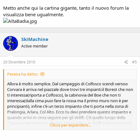
Metto anche qui la cartina gigante, tanto il nuovo forum la
visualizza bene ugualmente.
SkiMachine
Active member
20 Dicembre 2010
#5
Pereira ha detto:
Allora è molto semplice. Dal campeggio di Colfosco scendi versoo
Corvara è arriva nel piazzale dove trovi tre impianti:il Borest che non
ti interessa(riporta a Colfosco), la cabinovia del Boe che non ti
interessa(dalla cima puoi fare la rossa ma il primo muro non è per
principianti), infine c'è un terzo impianto che ti porta nella zona di
Pralongia, Arlara, Col Alto. Ecco tu devi prendere questo impianto e
quando arrivi in cima seguire per gli skilift. C'è quello lungo della
Capanna Nera(ottimo rifugio). L'impianto e lo skilift ti fanno stare in
Clicca per espandere...
piena zona piste blu. Poi da li ti muovi verso Arlara( la pista 5 è
bellissima) o verso Pralongia o ancora verso Punta Trieste. Anche