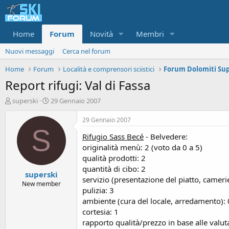
Home
Forum
Novità
Membri
Nuovi messaggi
Cerca nel forum
Home
Forum
Località e comprensori sciistici
Report rifugi: Val di Fassa
A
D
superski
29 Gennaio 2007
u
a
t
t
29 Gennaio 2007
o
a
S
Rifugio Sass Becé
- Belvedere:
r
d
e
'
originalità menù: 2 (voto da 0 a 5)
d
i
qualità prodotti: 2
i
n
quantità di cibo: 2
superski
s
i
servizio (presentazione del piatto, camerie
c
z
New member
pulizia: 3
u
i
ambiente (cura del locale, arredamento): 
s
o
s
cortesia: 1
i
rapporto qualità/prezzo in base alle valut