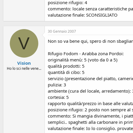
o
posizione rifugio: 4
n
commento: locale senza caratteristiche par
e
valutazione finale: SCONSIGLIATO
30 Gennaio 2007
V
Non so va bene qui, spero di non sbagliar
Rifugio Fodom - Arabba zona Pordoi:
originalità menù: 5 (voto da 0 a 5)
Vision
qualità prodotti: 5
Ho lo sci nelle vene...
quantità di cibo: 5
servizio (presentazione del piatto, camerie
pulizia: 3
ambiente (cura del locale, arredamento):
cortesia: 5
rapporto qualità/prezzo in base alle valut
posizione rifugio: 2 posto non sempre al 
commento: Si mangia divinamente, i piatti 
semplici.. spaghetti alla carbonare in primi
valutazione finale: Io lo consiglio. provate