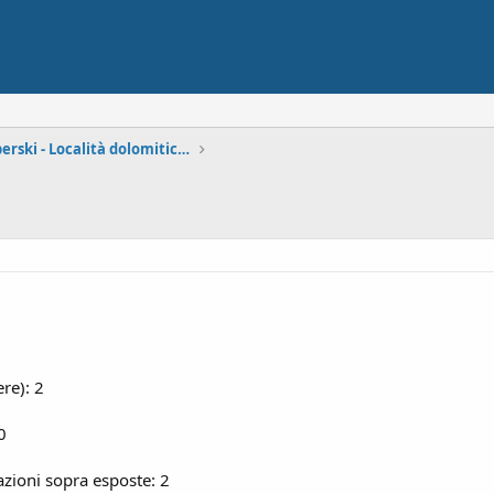
Forum Dolomiti Superski - Località dolomitiche
re): 2
0
azioni sopra esposte: 2