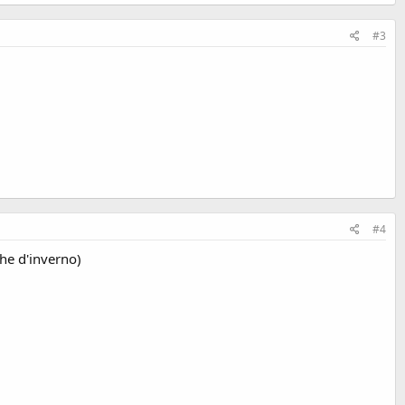
#3
#4
che d'inverno)