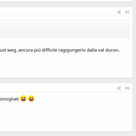
#5
st weg..ancora più difficile ragigungerlo dalla val duron..
#6
consigliati