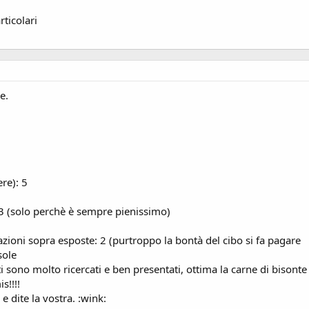
ticolari
e.
re): 5
 3 (solo perchè è sempre pienissimo)
azioni sopra esposte: 2 (purtroppo la bontà del cibo si fa pagare
sole
sono molto ricercati e ben presentati, ottima la carne di bisonte a
s!!!!
 e dite la vostra. :wink: