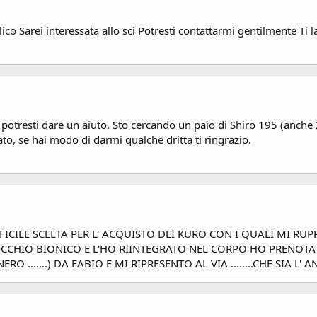
lico Sarei interessata allo sci Potresti contattarmi gentilmente T
 potresti dare un aiuto. Sto cercando un paio di Shiro 195 (anche
to, se hai modo di darmi qualche dritta ti ringrazio.
IFFICILE SCELTA PER L' ACQUISTO DEI KURO CON I QUALI MI R
INOCCHIO BIONICO E L'HO RIINTEGRATO NEL CORPO HO PRENOT
 .......) DA FABIO E MI RIPRESENTO AL VIA ........CHE SIA L'