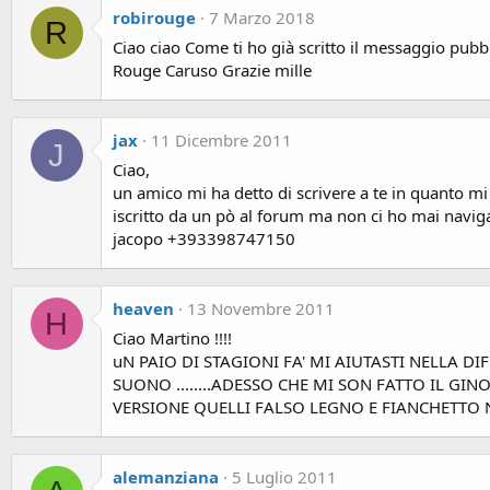
robirouge
7 Marzo 2018
R
Ciao ciao Come ti ho già scritto il messaggio pubb
Rouge Caruso Grazie mille
jax
11 Dicembre 2011
J
Ciao,
un amico mi ha detto di scrivere a te in quanto mi
iscritto da un pò al forum ma non ci ho mai naviga
jacopo +393398747150
heaven
13 Novembre 2011
H
Ciao Martino !!!!
uN PAIO DI STAGIONI FA' MI AIUTASTI NELLA D
SUONO ........ADESSO CHE MI SON FATTO IL G
VERSIONE QUELLI FALSO LEGNO E FIANCHETTO NERO
alemanziana
5 Luglio 2011