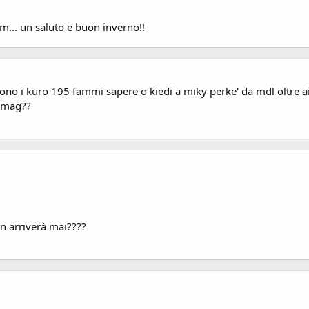
m... un saluto e buon inverno!!
vono i kuro 195 fammi sapere o kiedi a miky perke' da mdl oltre ai
e mag??
on arriverà mai????