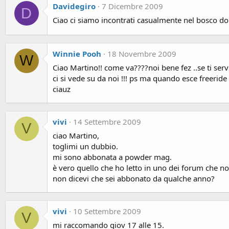
Davidegiro
7 Dicembre 2009
D
Ciao ci siamo incontrati casualmente nel bosco do
Winnie Pooh
18 Novembre 2009
W
Ciao Martino!! come va????noi bene fez ..se ti ser
ci si vede su da noi !!! ps ma quando esce freerid
ciauz
vivi
14 Settembre 2009
V
ciao Martino,
toglimi un dubbio.
mi sono abbonata a powder mag.
è vero quello che ho letto in uno dei forum che n
non dicevi che sei abbonato da qualche anno?
vivi
10 Settembre 2009
V
mi raccomando giov 17 alle 15.