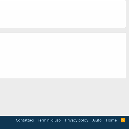
Contattaci
Termini d'uso
Privacy policy
Aiuto
Home
R
S
S