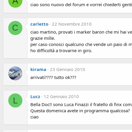
A
ciao sono nuovo del forum e vorrei chiederti gent
carletto
22 Novembre 2010
C
ciao martino, provati i marker baron che mi hai v
grazie mille.
per caso conosci qualcuno che vende un paio di m
ho difficoltà a trovarne in giro.
kirama
23 Gennaio 2010
arrivati???? tutto ok???
Lucz
12 Gennaio 2010
L
Bella Doc!! sono Luca Finazzi il fratello di finx co
Questa domenica avete in programma qualcosa?
ciao