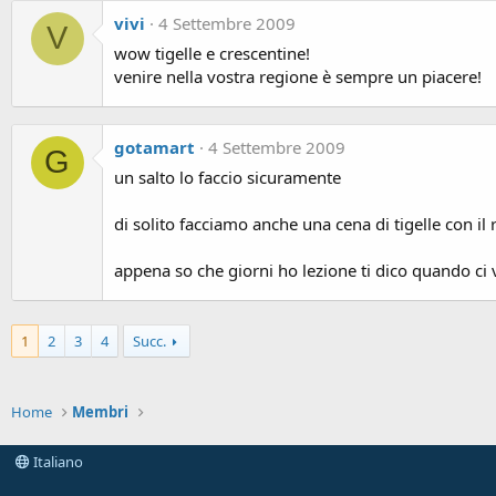
vivi
4 Settembre 2009
V
wow tigelle e crescentine!
venire nella vostra regione è sempre un piacere!
gotamart
4 Settembre 2009
G
un salto lo faccio sicuramente
di solito facciamo anche una cena di tigelle con il
appena so che giorni ho lezione ti dico quando ci
1
2
3
4
Succ.
Home
Membri
Italiano