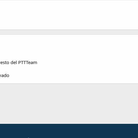
 resto del PTTTeam
 vado