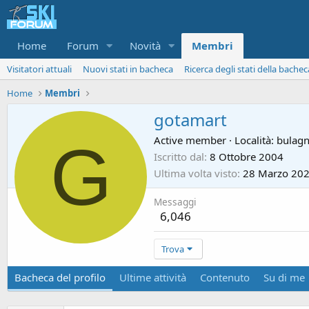
Home
Forum
Novità
Membri
Visitatori attuali
Nuovi stati in bacheca
Ricerca degli stati della bachec
Home
Membri
gotamart
G
Active member
·
Località:
bulag
Iscritto dal
8 Ottobre 2004
Ultima volta visto
28 Marzo 20
Messaggi
6,046
Trova
Bacheca del profilo
Ultime attività
Contenuto
Su di me