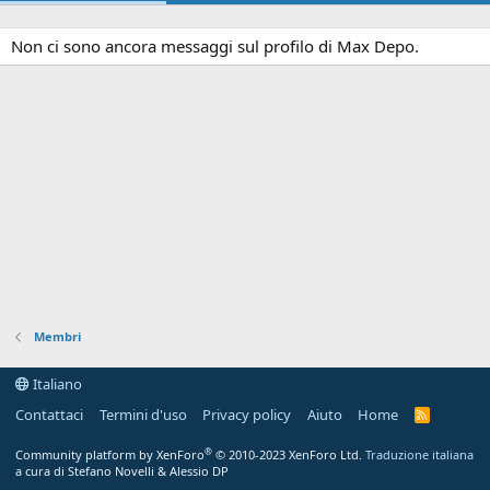
Non ci sono ancora messaggi sul profilo di Max Depo.
Membri
Italiano
Contattaci
Termini d'uso
Privacy policy
Aiuto
Home
R
S
S
®
Community platform by XenForo
© 2010-2023 XenForo Ltd.
Traduzione italiana
a cura di Stefano Novelli & Alessio DP