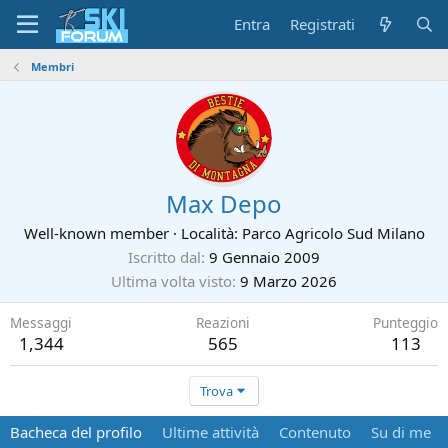
Entra
Registrati
Membri
Max Depo
Well-known member
·
Località:
Parco Agricolo Sud Milano
Iscritto dal
9 Gennaio 2009
Ultima volta visto
9 Marzo 2026
Messaggi
Reazioni
Punteggio
1,344
565
113
Trova
Bacheca del profilo
Ultime attività
Contenuto
Su di me