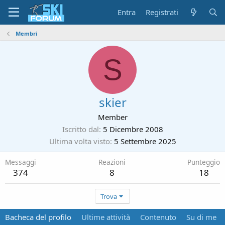
Entra
Registrati
Membri
S
skier
Member
Iscritto dal
5 Dicembre 2008
Ultima volta visto
5 Settembre 2025
Messaggi
Reazioni
Punteggio
374
8
18
Trova
Bacheca del profilo
Ultime attività
Contenuto
Su di me