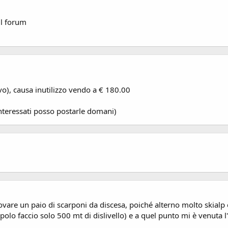
il forum
o), causa inutilizzo vendo a € 180.00
nteressati posso postarle domani)
are un paio di scarponi da discesa, poiché alterno molto skialp e
lo faccio solo 500 mt di dislivello) e a quel punto mi è venuta l'i