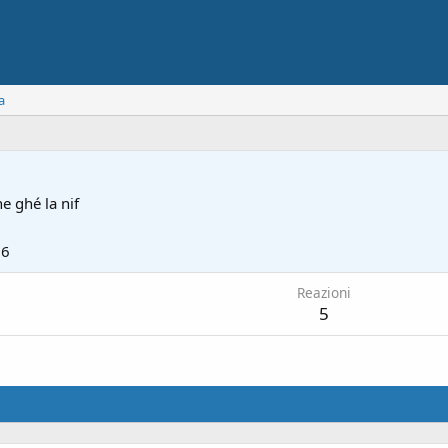
a
e ghé la nif
26
Reazioni
5