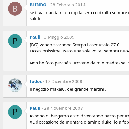
BLINDO
28 Febbraio 2014
B
se ti va mandami un mp la sera controllo sempre 
saluti
Pauli
3 Maggio 2009
P
[BG] vendo scarpone Scarpa Laser usato 27.0
Occasionissima usato una sola volta (sembra nuov
Non ho foto perché si trovano da mio madre (se i
fudos
17 Dicembre 2008
il negozio makalu, del grande martini ...
Pauli
28 Novembre 2008
P
Io sono di bergamo e sto diventando pazzo per trov
XL d'occasione da montare diamir o duke (io a foppo