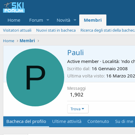
Home
Forum
Novità
Membri
Visitatori attuali
Nuovi stati in bacheca
Ricerca degli stati della bachec
Home
Membri
Pauli
P
Active member
·
Località:
'ndo ch
Iscritto dal
16 Gennaio 2008
Ultima volta visto
16 Marzo 20
Messaggi
1,902
Trova
Bacheca del profilo
Ultime attività
Contenuto
Su di me