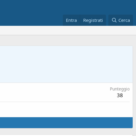
Entra
Registrati
Cerca
Punteggio
38