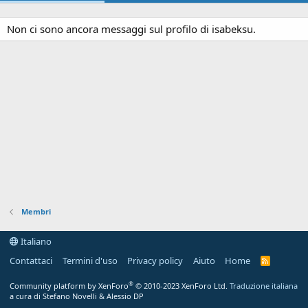
Non ci sono ancora messaggi sul profilo di isabeksu.
Membri
Italiano
Contattaci
Termini d'uso
Privacy policy
Aiuto
Home
R
S
S
®
Community platform by XenForo
© 2010-2023 XenForo Ltd.
Traduzione italiana
a cura di Stefano Novelli & Alessio DP