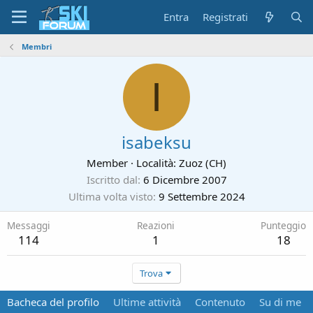
Entra
Registrati
Membri
I
isabeksu
Member
·
Località:
Zuoz (CH)
Iscritto dal
6 Dicembre 2007
Ultima volta visto
9 Settembre 2024
Messaggi
Reazioni
Punteggio
114
1
18
Trova
Bacheca del profilo
Ultime attività
Contenuto
Su di me