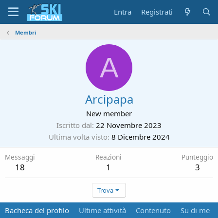
Entra
Registrati
Membri
A
Arcipapa
New member
Iscritto dal
22 Novembre 2023
Ultima volta visto
8 Dicembre 2024
Messaggi
Reazioni
Punteggio
18
1
3
Trova
Bacheca del profilo
Ultime attività
Contenuto
Su di me