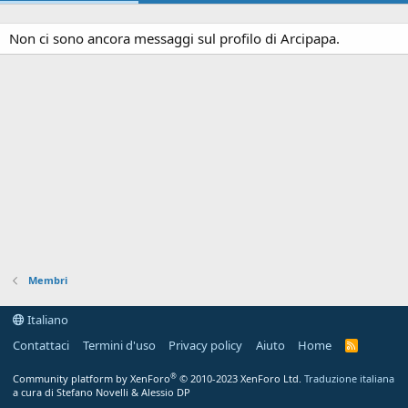
Non ci sono ancora messaggi sul profilo di Arcipapa.
Membri
Italiano
Contattaci
Termini d'uso
Privacy policy
Aiuto
Home
R
S
S
®
Community platform by XenForo
© 2010-2023 XenForo Ltd.
Traduzione italiana
a cura di Stefano Novelli & Alessio DP