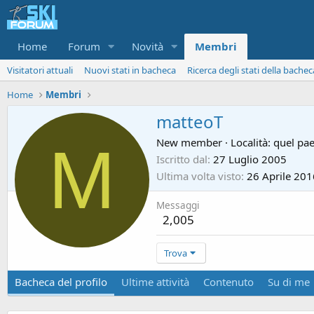
Home
Forum
Novità
Membri
Visitatori attuali
Nuovi stati in bacheca
Ricerca degli stati della bachec
Home
Membri
matteoT
M
New member
·
Località:
quel pa
Iscritto dal
27 Luglio 2005
Ultima volta visto
26 Aprile 201
Messaggi
2,005
Trova
Bacheca del profilo
Ultime attività
Contenuto
Su di me