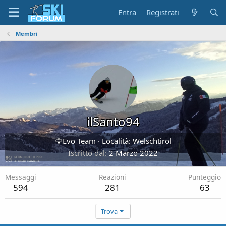
Entra
Registrati
Membri
ilSanto94
🦅Evo Team
·
Località:
Welschtirol
Iscritto dal
2 Marzo 2022
Messaggi
Reazioni
Punteggio
594
281
63
Trova