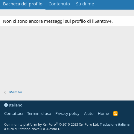
Bacheca del profilo
Contenuto
Su di me
Non ci sono ancora messaggi sul profilo di ilSanto94.
Membri
Italiano
Contattaci
Termini d'uso
Privacy policy
Aiuto
Home
R
S
S
®
Community platform by XenForo
© 2010-2023 XenForo Ltd.
Traduzione italiana
a cura di Stefano Novelli & Alessio DP