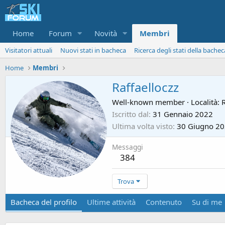
Home
Forum
Novità
Membri
Visitatori attuali
Nuovi stati in bacheca
Ricerca degli stati della bachec
Home
Membri
Raffaelloczz
Well-known member
·
Località:
Iscritto dal
31 Gennaio 2022
Ultima volta visto
30 Giugno 2
Messaggi
384
Trova
Bacheca del profilo
Ultime attività
Contenuto
Su di me