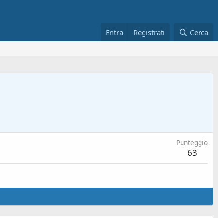
Entra
Registrati
Cerca
Punteggio
63