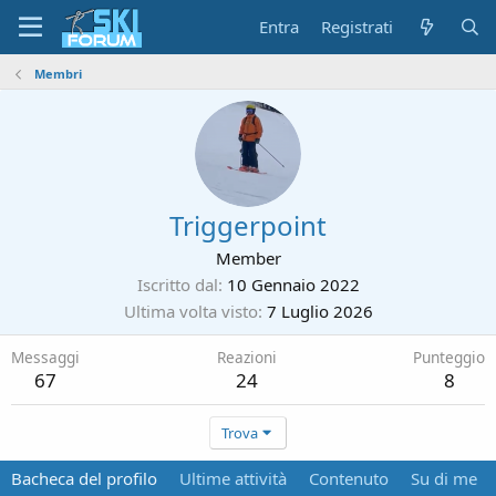
Entra
Registrati
Membri
Triggerpoint
Member
Iscritto dal
10 Gennaio 2022
Ultima volta visto
7 Luglio 2026
Messaggi
Reazioni
Punteggio
67
24
8
Trova
Bacheca del profilo
Ultime attività
Contenuto
Su di me