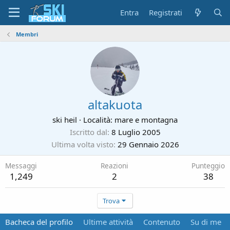
Entra
Registrati
Membri
altakuota
ski heil
·
Località:
mare e montagna
Iscritto dal
8 Luglio 2005
Ultima volta visto
29 Gennaio 2026
Messaggi
Reazioni
Punteggio
1,249
2
38
Trova
Bacheca del profilo
Ultime attività
Contenuto
Su di me