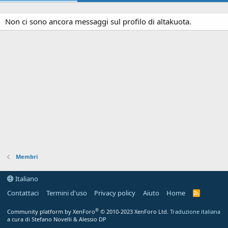
Non ci sono ancora messaggi sul profilo di altakuota.
Membri
Italiano
Contattaci
Termini d'uso
Privacy policy
Aiuto
Home
R
S
S
®
Community platform by XenForo
© 2010-2023 XenForo Ltd.
Traduzione italiana
a cura di Stefano Novelli & Alessio DP