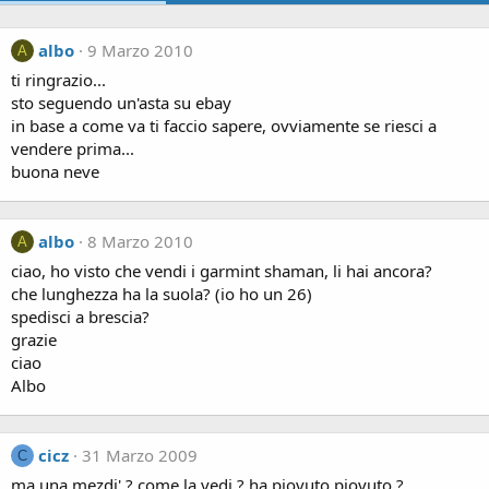
albo
9 Marzo 2010
A
ti ringrazio...
sto seguendo un'asta su ebay
in base a come va ti faccio sapere, ovviamente se riesci a
vendere prima...
buona neve
albo
8 Marzo 2010
A
ciao, ho visto che vendi i garmint shaman, li hai ancora?
che lunghezza ha la suola? (io ho un 26)
spedisci a brescia?
grazie
ciao
Albo
cicz
31 Marzo 2009
C
ma una mezdi' ? come la vedi ? ha piovuto piovuto ?