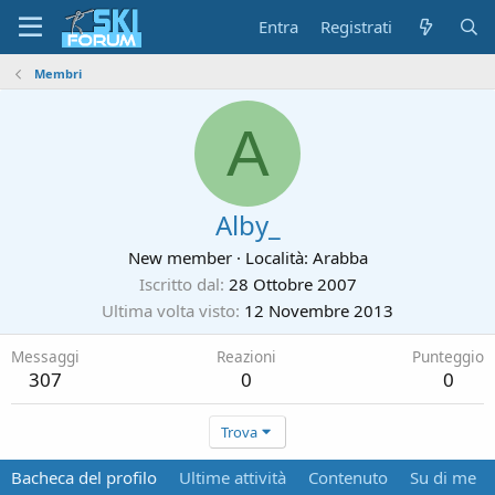
Entra
Registrati
Membri
A
Alby_
New member
·
Località:
Arabba
Iscritto dal
28 Ottobre 2007
Ultima volta visto
12 Novembre 2013
Messaggi
Reazioni
Punteggio
307
0
0
Trova
Bacheca del profilo
Ultime attività
Contenuto
Su di me