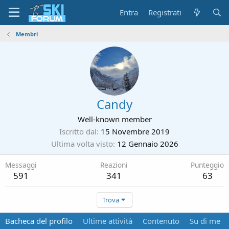
Entra
Registrati
Membri
Candy
Well-known member
Iscritto dal
15 Novembre 2019
Ultima volta visto
12 Gennaio 2026
Messaggi
Reazioni
Punteggio
591
341
63
Trova
Bacheca del profilo
Ultime attività
Contenuto
Su di me