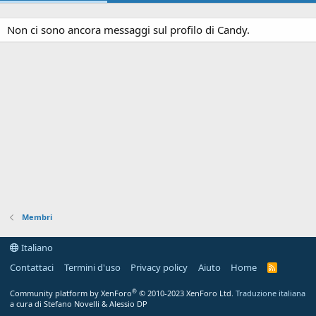
Non ci sono ancora messaggi sul profilo di Candy.
Membri
Italiano
Contattaci
Termini d'uso
Privacy policy
Aiuto
Home
R
S
S
®
Community platform by XenForo
© 2010-2023 XenForo Ltd.
Traduzione italiana
a cura di Stefano Novelli & Alessio DP