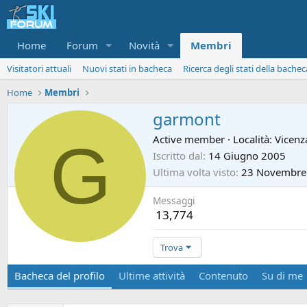
Home
Forum
Novità
Membri
Visitatori attuali
Nuovi stati in bacheca
Ricerca degli stati della bachec
Home
Membri
garmont
G
Active member
·
Località:
Vicenz
Iscritto dal
14 Giugno 2005
Ultima volta visto
23 Novembre
Messaggi
13,774
Trova
Bacheca del profilo
Ultime attività
Contenuto
Su di me