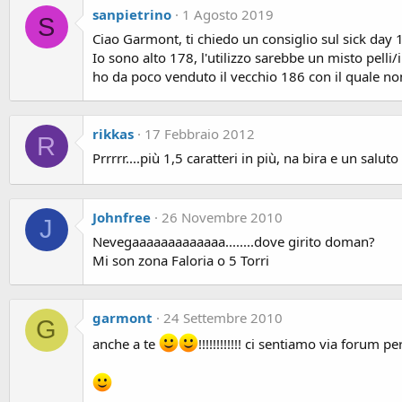
sanpietrino
1 Agosto 2019
S
Ciao Garmont, ti chiedo un consiglio sul sick day 
Io sono alto 178, l'utilizzo sarebbe un misto pelli
ho da poco venduto il vecchio 186 con il quale n
rikkas
17 Febbraio 2012
R
Prrrrr....più 1,5 caratteri in più, na bira e un saluto
Johnfree
26 Novembre 2010
J
Nevegaaaaaaaaaaaaa........dove girito doman?
Mi son zona Faloria o 5 Torri
garmont
24 Settembre 2010
G
anche a te
!!!!!!!!!!!! ci sentiamo via forum per