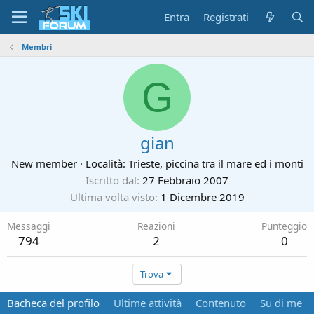
Entra
Registrati
Membri
G
gian
New member
·
Località:
Trieste, piccina tra il mare ed i monti
Iscritto dal
27 Febbraio 2007
Ultima volta visto
1 Dicembre 2019
Messaggi
Reazioni
Punteggio
794
2
0
Trova
Bacheca del profilo
Ultime attività
Contenuto
Su di me