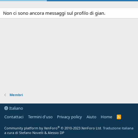
Non ci sono ancora messaggi sul profilo di gian.
Membri
Italiano
Contattaci
Termini d'uso
Privacy policy
Aiuto
Home
R
S
S
®
Community platform by XenForo
© 2010-2023 XenForo Ltd.
Traduzione italiana
a cura di Stefano Novelli & Alessio DP