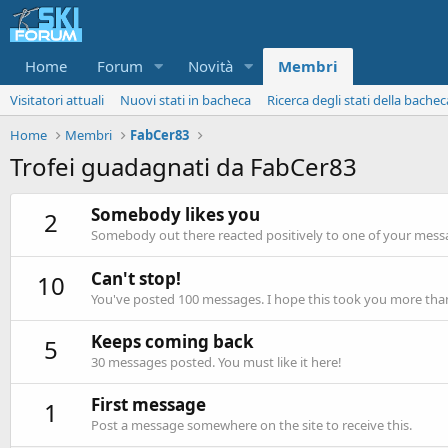
Home
Forum
Novità
Membri
Visitatori attuali
Nuovi stati in bacheca
Ricerca degli stati della bachec
Home
Membri
FabCer83
Trofei guadagnati da FabCer83
Somebody likes you
2
Somebody out there reacted positively to one of your messa
Can't stop!
10
You've posted 100 messages. I hope this took you more tha
Keeps coming back
5
30 messages posted. You must like it here!
First message
1
Post a message somewhere on the site to receive this.