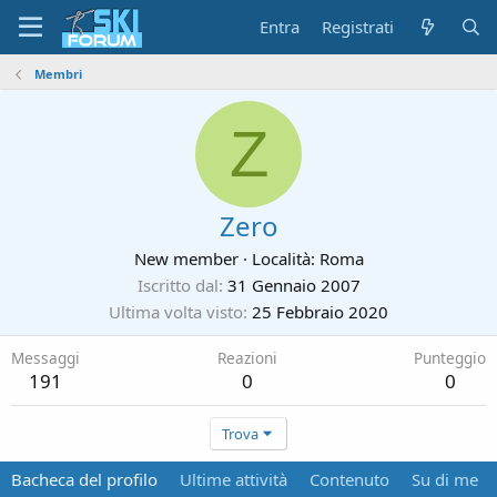
Entra
Registrati
Membri
Z
Zero
New member
·
Località:
Roma
Iscritto dal
31 Gennaio 2007
Ultima volta visto
25 Febbraio 2020
Messaggi
Reazioni
Punteggio
191
0
0
Trova
Bacheca del profilo
Ultime attività
Contenuto
Su di me