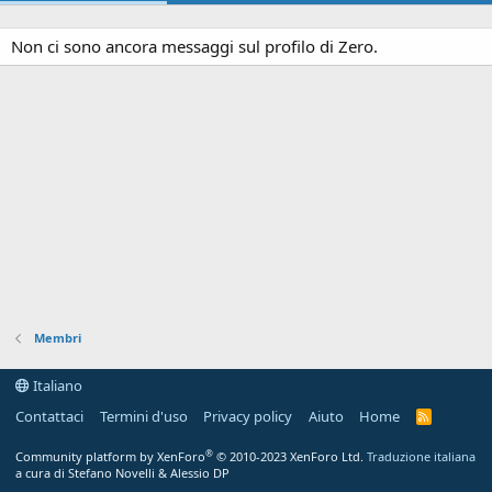
Non ci sono ancora messaggi sul profilo di Zero.
Membri
Italiano
Contattaci
Termini d'uso
Privacy policy
Aiuto
Home
R
S
S
®
Community platform by XenForo
© 2010-2023 XenForo Ltd.
Traduzione italiana
a cura di Stefano Novelli & Alessio DP