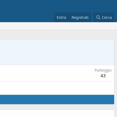
Entra
Registrati
Cerca
Punteggio
43