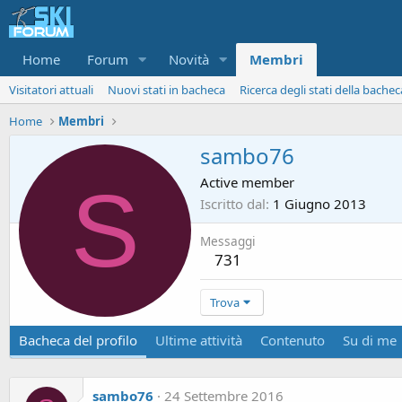
Home
Forum
Novità
Membri
Visitatori attuali
Nuovi stati in bacheca
Ricerca degli stati della bachec
Home
Membri
sambo76
S
Active member
Iscritto dal
1 Giugno 2013
Messaggi
731
Trova
Bacheca del profilo
Ultime attività
Contenuto
Su di me
sambo76
24 Settembre 2016