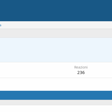
a
Reazioni
236