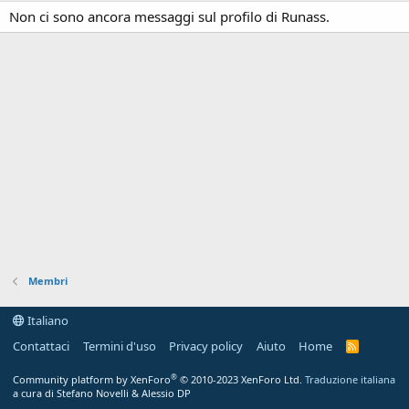
Non ci sono ancora messaggi sul profilo di Runass.
Membri
Italiano
Contattaci
Termini d'uso
Privacy policy
Aiuto
Home
R
S
S
®
Community platform by XenForo
© 2010-2023 XenForo Ltd.
Traduzione italiana
a cura di Stefano Novelli & Alessio DP