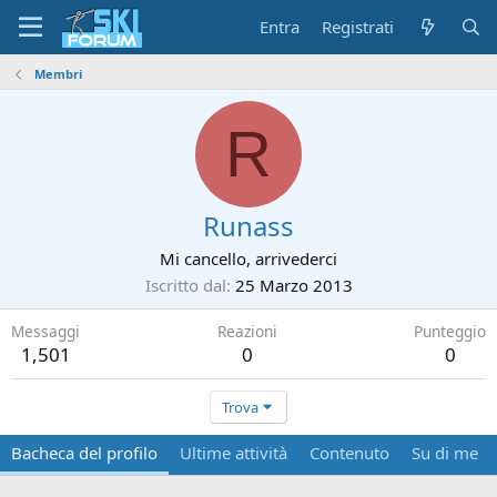
Entra
Registrati
Membri
R
Runass
Mi cancello, arrivederci
Iscritto dal
25 Marzo 2013
Messaggi
Reazioni
Punteggio
1,501
0
0
Trova
Bacheca del profilo
Ultime attività
Contenuto
Su di me