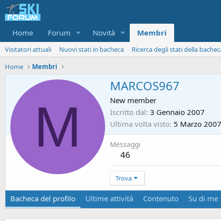
Home
Forum
Novità
Membri
Visitatori attuali
Nuovi stati in bacheca
Ricerca degli stati della bachec
Home
Membri
MARCOS967
M
New member
Iscritto dal
3 Gennaio 2007
Ultima volta visto
5 Marzo 200
Messaggi
46
Trova
Bacheca del profilo
Ultime attività
Contenuto
Su di me