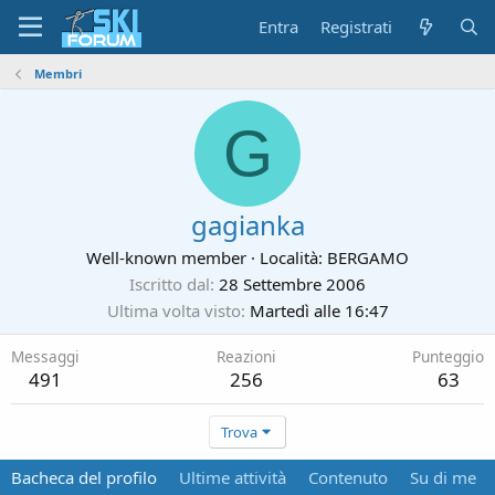
Entra
Registrati
Membri
G
gagianka
Well-known member
·
Località:
BERGAMO
Iscritto dal
28 Settembre 2006
Ultima volta visto
Martedì alle 16:47
Messaggi
Reazioni
Punteggio
491
256
63
Trova
Bacheca del profilo
Ultime attività
Contenuto
Su di me