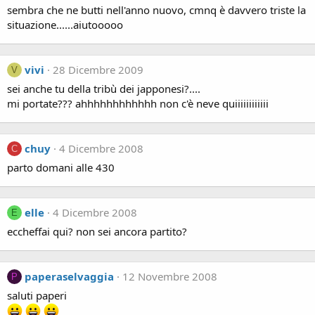
sembra che ne butti nell'anno nuovo, cmnq è davvero triste la
situazione......aiutooooo
vivi
28 Dicembre 2009
V
sei anche tu della tribù dei japponesi?....
mi portate??? ahhhhhhhhhhhh non c'è neve quiiiiiiiiiiii
chuy
4 Dicembre 2008
C
parto domani alle 430
elle
4 Dicembre 2008
E
eccheffai qui? non sei ancora partito?
paperaselvaggia
12 Novembre 2008
P
saluti paperi