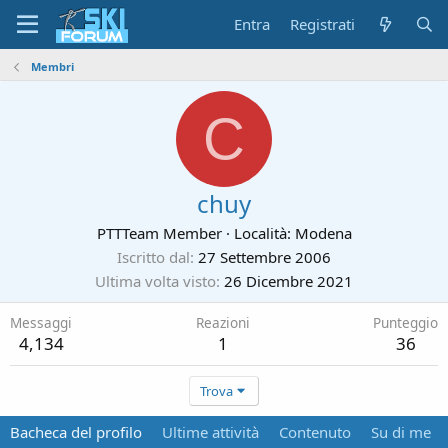
Entra
Registrati
Membri
C
chuy
PTTTeam Member
·
Località:
Modena
Iscritto dal
27 Settembre 2006
Ultima volta visto
26 Dicembre 2021
Messaggi
Reazioni
Punteggio
4,134
1
36
Trova
Bacheca del profilo
Ultime attività
Contenuto
Su di me