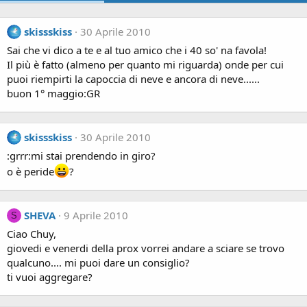
skissskiss
30 Aprile 2010
Sai che vi dico a te e al tuo amico che i 40 so' na favola!
Il più è fatto (almeno per quanto mi riguarda) onde per cui
puoi riempirti la capoccia di neve e ancora di neve......
buon 1° maggio:GR
skissskiss
30 Aprile 2010
:grrr:mi stai prendendo in giro?
o è peride
?
SHEVA
9 Aprile 2010
S
Ciao Chuy,
giovedi e venerdi della prox vorrei andare a sciare se trovo
qualcuno.... mi puoi dare un consiglio?
ti vuoi aggregare?