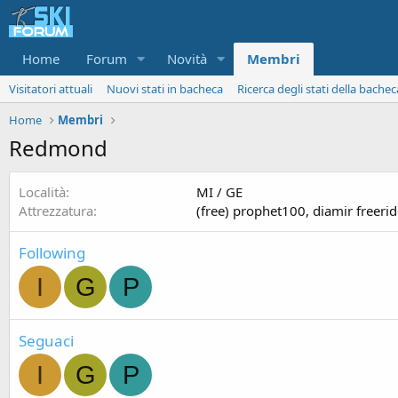
Home
Forum
Novità
Membri
Visitatori attuali
Nuovi stati in bacheca
Ricerca degli stati della bachec
Home
Membri
Redmond
Località
MI / GE
Attrezzatura
(free) prophet100, diamir freeri
Following
I
G
P
Seguaci
I
G
P