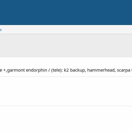
a
de +,garmont endorphin / (tele): k2 backup, hammerhead, scarpa 