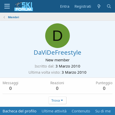
Entra
Registrati
Membri
D
DaViDeFreestyle
New member
Iscritto dal
3 Marzo 2010
Ultima volta visto
3 Marzo 2010
Messaggi
Reazioni
Punteggio
0
0
0
Trova
Bacheca del profilo
Ultime attività
Contenuto
Su di me