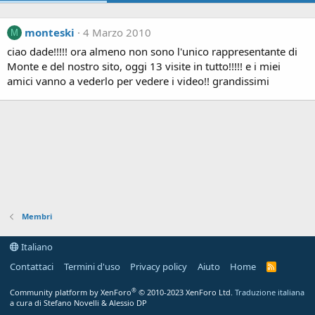
monteski
4 Marzo 2010
M
ciao dade!!!!! ora almeno non sono l'unico rappresentante di
Monte e del nostro sito, oggi 13 visite in tutto!!!!! e i miei
amici vanno a vederlo per vedere i video!! grandissimi
Membri
Italiano
Contattaci
Termini d'uso
Privacy policy
Aiuto
Home
R
S
S
®
Community platform by XenForo
© 2010-2023 XenForo Ltd.
Traduzione italiana
a cura di Stefano Novelli & Alessio DP