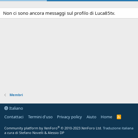
Non ci sono ancora messaggi sul profilo di Luca85tv.
Membri
Italiano
Contattaci
Termini d'uso
Privacy policy
Aiuto
Home
R
S
S
®
Community platform by XenForo
© 2010-2023 XenForo Ltd.
Traduzione italiana
a cura di Stefano Novelli & Alessio DP