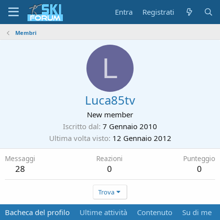
Entra
Registrati
Membri
L
Luca85tv
New member
Iscritto dal
7 Gennaio 2010
Ultima volta visto
12 Gennaio 2012
Messaggi
Reazioni
Punteggio
28
0
0
Trova
Bacheca del profilo
Ultime attività
Contenuto
Su di me