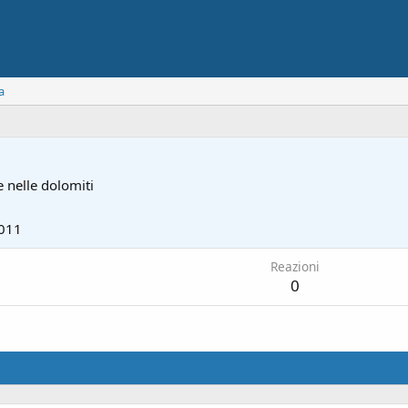
a
 nelle dolomiti
011
Reazioni
0