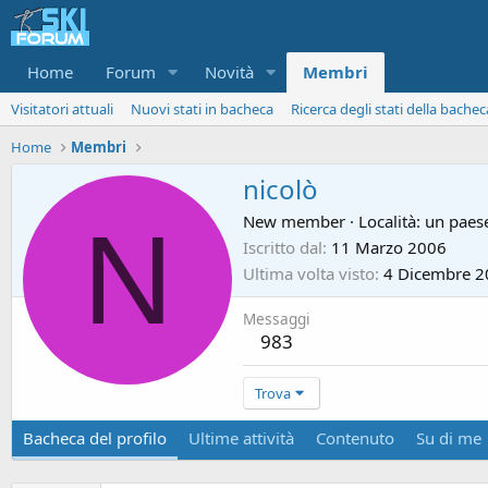
Home
Forum
Novità
Membri
Visitatori attuali
Nuovi stati in bacheca
Ricerca degli stati della bachec
Home
Membri
nicolò
N
New member
·
Località:
un paese
Iscritto dal
11 Marzo 2006
Ultima volta visto
4 Dicembre 2
Messaggi
983
Trova
Bacheca del profilo
Ultime attività
Contenuto
Su di me