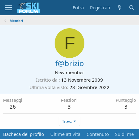
Entra
Registrati
Membri
F
f@brizio
New member
Iscritto dal
13 Novembre 2009
Ultima volta visto
23 Dicembre 2022
Messaggi
Reazioni
Punteggio
26
3
3
Trova
Bacheca del profilo
Ultime attività
Contenuto
Su di me