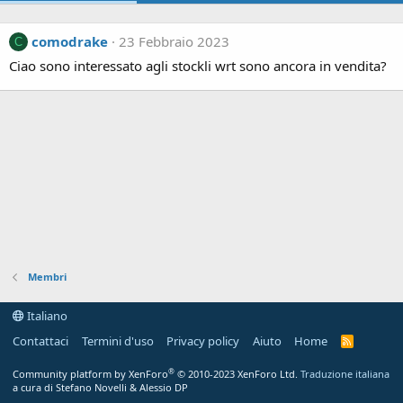
comodrake
23 Febbraio 2023
C
Ciao sono interessato agli stockli wrt sono ancora in vendita?
Membri
Italiano
Contattaci
Termini d'uso
Privacy policy
Aiuto
Home
R
S
S
®
Community platform by XenForo
© 2010-2023 XenForo Ltd.
Traduzione italiana
a cura di Stefano Novelli & Alessio DP