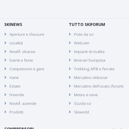
SKINEWS
TUTTO SKIFORUM
Aperture e chiusure
Piste da sci
Località
Webcam
NovitÃ skiaree
Impianti di risalita
Eventi e feste
Itinerari fuoripista
Competizioni e gare
Trekking, MTB e ferrate
Varie
Mercatino skibazar
Estate
Mercatino dell'usato (forum)
Freeride
Meteo e neve
NovitÃ aziende
Scuola sci
Prodotti
Skiworld
COMPRENSORI