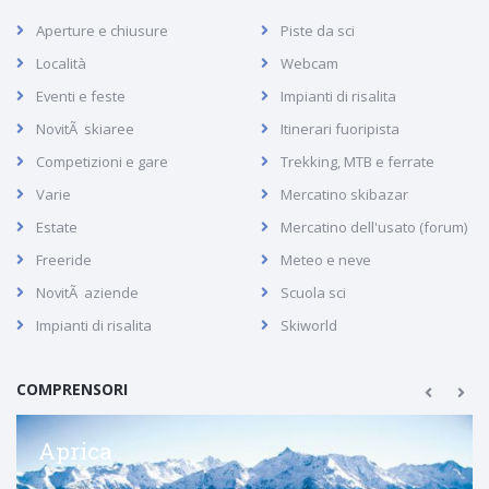
Aperture e chiusure
Piste da sci
Località
Webcam
Eventi e feste
Impianti di risalita
NovitÃ skiaree
Itinerari fuoripista
Competizioni e gare
Trekking, MTB e ferrate
Varie
Mercatino skibazar
Estate
Mercatino dell'usato (forum)
Freeride
Meteo e neve
NovitÃ aziende
Scuola sci
Impianti di risalita
Skiworld
COMPRENSORI
Aprica