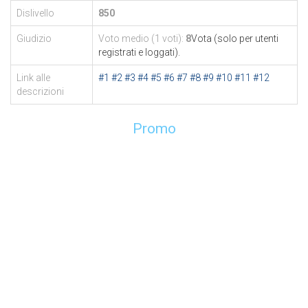
Dislivello
850
Giudizio
Voto medio (1 voti):
8
Vota (solo per utenti
registrati e loggati).
Link alle
#1
#2
#3
#4
#5
#6
#7
#8
#9
#10
#11
#12
descrizioni
Promo