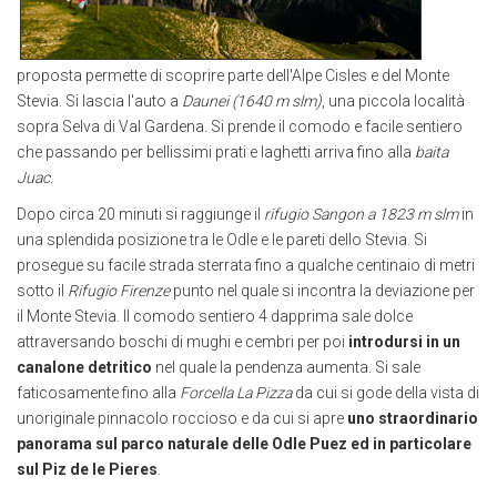
proposta permette di scoprire parte dell'Alpe Cisles e del Monte
Stevia. Si lascia l'auto a
Daunei (1640 m slm)
, una piccola località
sopra Selva di Val Gardena. Si prende il comodo e facile sentiero
che passando per bellissimi prati e laghetti arriva fino alla
baita
Juac
.
Dopo circa 20 minuti si raggiunge il
rifugio Sangon a 1823 m slm
in
una splendida posizione tra le Odle e le pareti dello Stevia. Si
prosegue su facile strada sterrata fino a qualche centinaio di metri
sotto il
Rifugio Firenze
punto nel quale si incontra la deviazione per
il Monte Stevia. Il comodo sentiero 4 dapprima sale dolce
attraversando boschi di mughi e cembri per poi
introdursi in un
canalone detritico
nel quale la pendenza aumenta. Si sale
faticosamente fino alla
Forcella La Pizza
da cui si gode della vista di
unoriginale pinnacolo roccioso e da cui si apre
uno straordinario
panorama sul parco naturale delle Odle Puez ed in particolare
sul Piz de le Pieres
.