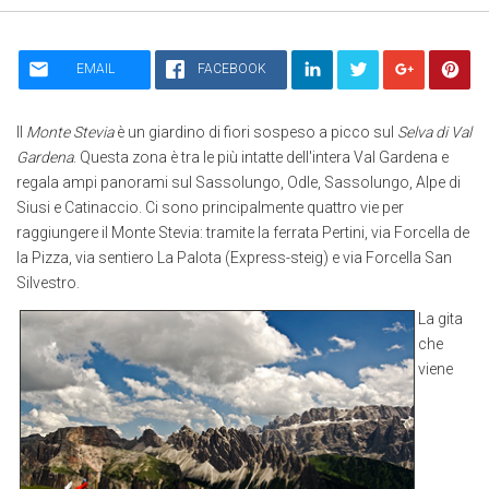
share this page:
EMAIL
FACEBOOK
Il
Monte Stevia
è un giardino di fiori sospeso a picco sul
Selva di Val
Gardena
. Questa zona è tra le più intatte dell'intera Val Gardena e
regala ampi panorami sul Sassolungo, Odle, Sassolungo, Alpe di
Siusi e Catinaccio. Ci sono principalmente quattro vie per
raggiungere il Monte Stevia: tramite la ferrata Pertini, via Forcella de
la Pizza, via sentiero La Palota (Express-steig) e via Forcella San
Silvestro.
La gita
che
viene