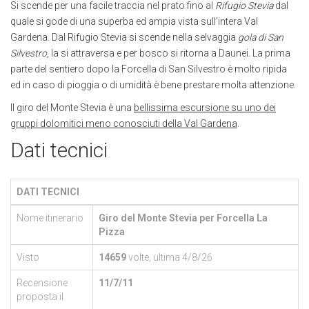
Si scende per una facile traccia nel prato fino al
Rifugio Stevia
dal
quale si gode di una superba ed ampia vista sull'intera Val
Gardena. Dal Rifugio Stevia si scende nella selvaggia
gola di San
Silvestro
, la si attraversa e per bosco si ritorna a Daunei. La prima
parte del sentiero dopo la Forcella di San Silvestro è molto ripida
ed in caso di pioggia o di umidità è bene prestare molta attenzione.
Il giro del Monte Stevia è una
bellissima escursione su uno dei
gruppi dolomitici meno conosciuti della Val Gardena
.
Dati tecnici
DATI TECNICI
Nome itinerario
Giro del Monte Stevia per Forcella La
Pizza
Visto
14659
volte, ultima 4/8/26
Recensione
11/7/11
proposta il