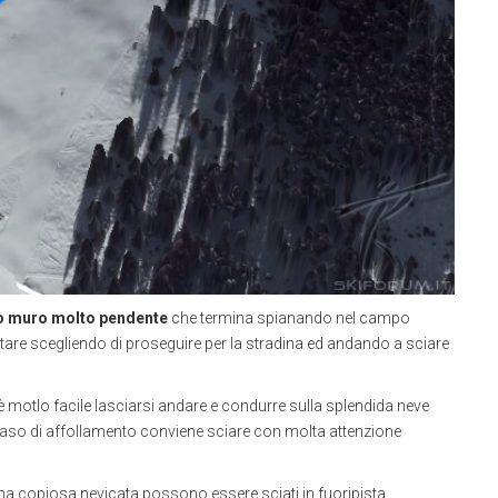
mo muro molto pendente
che termina spianando nel campo
tare scegliendo di proseguire per la stradina ed andando a sciare
è motlo facile lasciarsi andare e condurre sulla splendida neve
n caso di affollamento conviene sciare con molta attenzione
 una copiosa nevicata possono essere sciati in fuoripista.