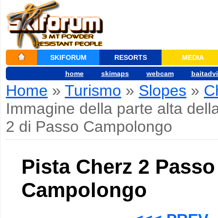
SKIFORUM
RESORTS
MEDIA
home
skimaps
webcam
baitadv
Home
»
Turismo
»
Slopes
»
C
Immagine della parte alta dell
2 di Passo Campolongo
Pista Cherz 2 Passo
Campolongo