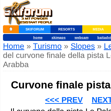
SKIFORUM
RESORTS
MEDIA
home
skimaps
webcam
baitadv
Home
»
Turismo
»
Slopes
»
L
del curvone finale della pista 
Arabba
Curvone finale pista
<<< PREV
NEXT