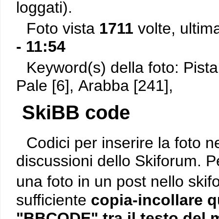
loggati).
Foto vista
1711
volte, ultim
- 11:54
Keyword(s) della foto: Pist
Pale [6], Arabba [241],
SkiBB code
Codici per inserire la foto n
discussioni dello Skiforum. P
una foto in un post nello ski
sufficiente
copia-incollare q
"BBCODE" tra il testo del