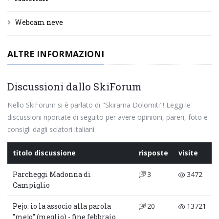
Webcam neve
ALTRE INFORMAZIONI
Discussioni dallo SkiForum
Nello SkiForum si è parlato di "Skirama Dolomiti"! Leggi le
discussioni riportate di seguito per avere opinioni, pareri, foto e
consigli dagli sciatori italiani.
titolo discussione
risposte
visite
Parcheggi Madonna di
3
3472
Campiglio
Pejo: io la associo alla parola
20
13721
"mejo" (meglio) - fine febbraio