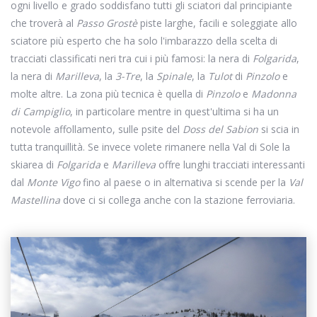
ogni livello e grado soddisfano tutti gli sciatori dal principiante
che troverà al
Passo Grostè
piste larghe, facili e soleggiate allo
sciatore più esperto che ha solo l'imbarazzo della scelta di
tracciati classificati neri tra cui i più famosi: la nera di
Folgarida
,
la nera di
Marilleva
, la
3-Tre
, la
Spinale
, la
Tulot
di
Pinzolo
e
molte altre. La zona più tecnica è quella di
Pinzolo
e
Madonna
di Campiglio
, in particolare mentre in quest'ultima si ha un
notevole affollamento, sulle psite del
Doss del Sabion
si scia in
tutta tranquillità. Se invece volete rimanere nella Val di Sole la
skiarea di
Folgarida
e
Marilleva
offre lunghi tracciati interessanti
dal
Monte Vigo
fino al paese o in alternativa si scende per la
Val
Mastellina
dove ci si collega anche con la stazione ferroviaria.