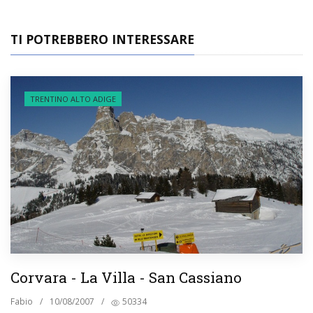
TI POTREBBERO INTERESSARE
TRENTINO ALTO ADIGE
Corvara - La Villa - San Cassiano
Fabio
/
10/08/2007
/
50334