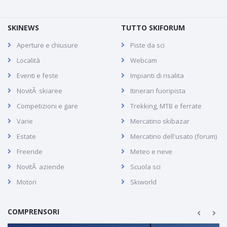
SKINEWS
TUTTO SKIFORUM
Aperture e chiusure
Piste da sci
Località
Webcam
Eventi e feste
Impianti di risalita
NovitÃ skiaree
Itinerari fuoripista
Competizioni e gare
Trekking, MTB e ferrate
Varie
Mercatino skibazar
Estate
Mercatino dell'usato (forum)
Freeride
Meteo e neve
NovitÃ aziende
Scuola sci
Motori
Skiworld
COMPRENSORI