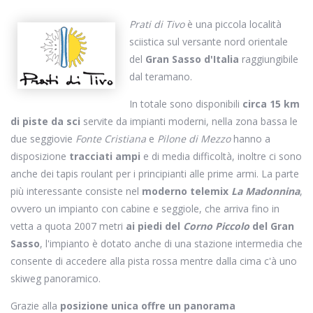
Prati di Tivo
è una piccola località
sciistica sul versante nord orientale
del
Gran Sasso d'Italia
raggiungibile
dal teramano.
In totale sono disponibili
circa 15 km
di piste da sci
servite da impianti moderni, nella zona bassa le
due seggiovie
Fonte Cristiana
e
Pilone di Mezzo
hanno a
disposizione
tracciati ampi
e di media difficoltà, inoltre ci sono
anche dei tapis roulant per i principianti alle prime armi. La parte
più interessante consiste nel
moderno telemix
La Madonnina
,
ovvero un impianto con cabine e seggiole, che arriva fino in
vetta a quota 2007 metri
ai
piedi del
Corno Piccolo
del Gran
Sasso
, l'impianto è dotato anche di una stazione intermedia che
consente di accedere alla pista rossa mentre dalla cima c'à uno
skiweg panoramico.
Grazie alla
posizione unica offre un panorama