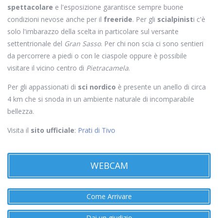
spettacolare
e l'esposizione garantisce sempre buone
condizioni nevose anche per il
freeride
. Per gli
scialpinist
i c'è
solo l'imbarazzo della scelta in particolare sul versante
settentrionale del
Gran Sasso
. Per chi non scia ci sono sentieri
da percorrere a piedi o con le ciaspole oppure è possibile
visitare il vicino centro di
Pietracamela
.
Per gli appassionati di
sci nordico
è presente un anello di circa
4 km che si snoda in un ambiente naturale di incomparabile
bellezza.
Visita il
sito ufficiale
:
Prati di Tivo
WEBCAM
Come Arrivare
Dai un giudizio