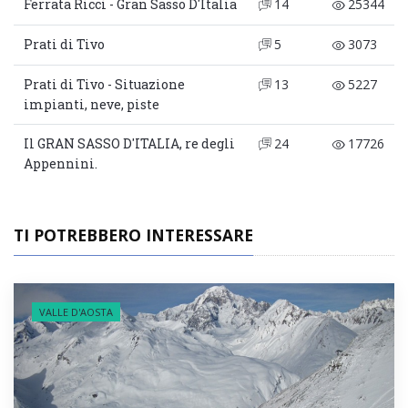
Ferrata Ricci - Gran Sasso D'Italia
14
25344
Prati di Tivo
5
3073
Prati di Tivo - Situazione
13
5227
impianti, neve, piste
Il GRAN SASSO D'ITALIA, re degli
24
17726
Appennini.
TI POTREBBERO INTERESSARE
VALLE D'AOSTA