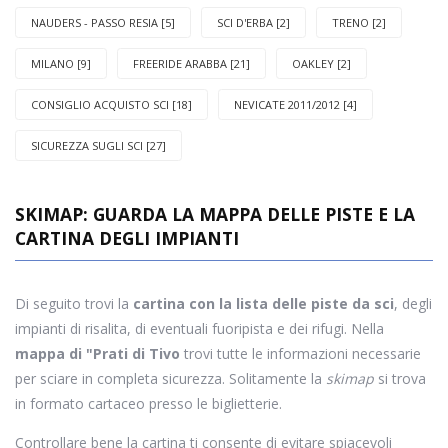
NAUDERS - PASSO RESIA [5]
SCI D'ERBA [2]
TRENO [2]
MILANO [9]
FREERIDE ARABBA [21]
OAKLEY [2]
CONSIGLIO ACQUISTO SCI [18]
NEVICATE 2011/2012 [4]
SICUREZZA SUGLI SCI [27]
SKIMAP: GUARDA LA MAPPA DELLE PISTE E LA
CARTINA DEGLI IMPIANTI
Di seguito trovi la
cartina con la lista delle piste da sci
, degli
impianti di risalita, di eventuali fuoripista e dei rifugi. Nella
mappa di "Prati di Tivo
trovi tutte le informazioni necessarie
per sciare in completa sicurezza. Solitamente la
skimap
si trova
in formato cartaceo presso le biglietterie.
Controllare bene la cartina ti consente di evitare spiacevoli