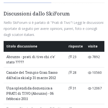
Discussioni dallo SkiForum
Nello SkiForum si è parlato di "Prati di Tivo"! Leggi le discussioni
riportate di seguito per avere opinioni, pareri, foto e consigli
dagli sciatori italiani.
titolo discussione
risposte
visite
Abruzzo - prati di tivo chi c'e'
23
7892
stato ?????
Canale del Tempio Gran Sasso
28
10560
dâItalia skialp 31 marzo 2012
Una splendida domenica a
31
12067
PRATI di TIVO (Abruzzo) - 06
febbraio 2011