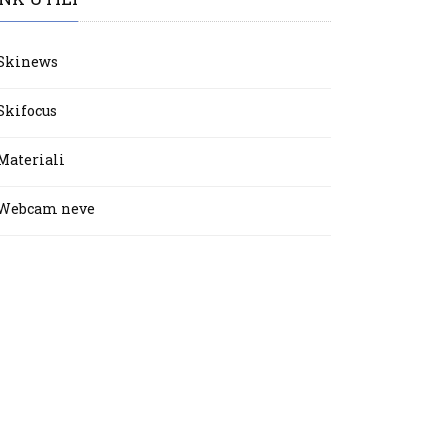
Skinews
Skifocus
Materiali
Webcam neve