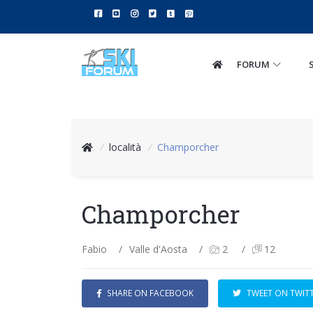
FORUM
/
località
/
Champorcher
Champorcher
Fabio
/
Valle d'Aosta
/
2
/
12
SHARE ON FACEBOOK
TWEET ON TWIT