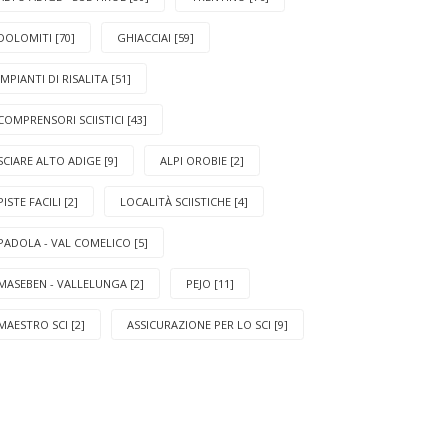
DOLOMITI [70]
GHIACCIAI [59]
IMPIANTI DI RISALITA [51]
COMPRENSORI SCIISTICI [43]
SCIARE ALTO ADIGE [9]
ALPI OROBIE [2]
PISTE FACILI [2]
LOCALITÀ SCIISTICHE [4]
PADOLA - VAL COMELICO [5]
MASEBEN - VALLELUNGA [2]
PEJO [11]
MAESTRO SCI [2]
ASSICURAZIONE PER LO SCI [9]