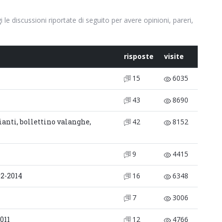
le discussioni riportate di seguito per avere opinioni, pareri,
risposte
visite
15
6035
43
8690
anti, bollettino valanghe,
42
8152
9
4415
2-2014
16
6348
7
3006
011
12
4766