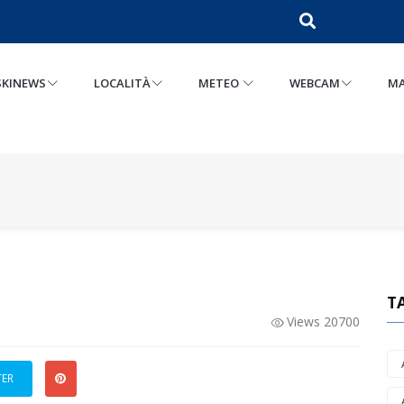
SKINEWS
LOCALITÀ
METEO
WEBCAM
MA
T
Views 20700
TER