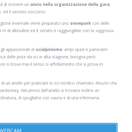
ità di ricevere un
aiuto nella organizzazione della gara
,
, ed il servizio soccorso.
stagione invernale viene preparato uno
snowpark
con delle
 m di altitudine ed è servito e raggiungibile con la
seggiovia
gli appassionati di
scialpinismo
: ampi spazi e panorami
pica delle piste da sci in alta stagione; bisogna però
 si trova mai il senso si affollamento che si prova in
i un anello per praticare lo sci nordico chiamato
Moulin
che
ardonney. Nei pressi dell'anello si trovano inoltre un
olinatura, di spogliatoi con sauna e di una infermeria.
WEBCAM