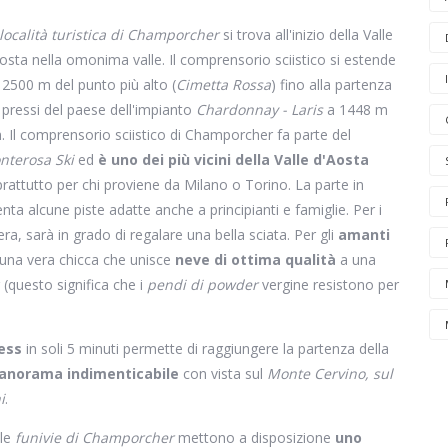
località turistica di Champorcher
si trova all'inizio della Valle
osta nella omonima valle. Il comprensorio sciistico si estende
 2500 m del punto più alto (
Cimetta Rossa
) fino alla partenza
 pressi del paese dell'impianto
Chardonnay - Laris
a 1448 m
. Il comprensorio sciistico di Champorcher fa parte del
nterosa Ski
ed
è uno dei più vicini della Valle d'Aosta
rattutto per chi proviene da Milano o Torino. La parte in
a alcune piste adatte anche a principianti e famiglie. Per i
nera, sarà in grado di regalare una bella sciata. Per gli
amanti
 una vera chicca che unisce
neve di ottima qualità
a una
(questo significa che i
pendi di powder
vergine resistono per
ess
in soli 5 minuti permette di raggiungere la partenza della
anorama indimenticabile
con vista sul
Monte Cervino, sul
i
.
 le
funivie di Champorcher
mettono a disposizione
uno