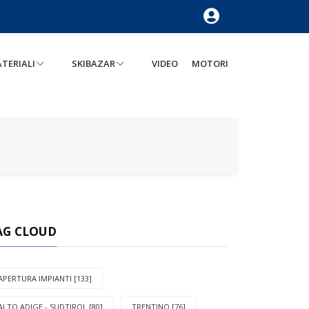
TERIALI
SKIBAZAR
VIDEO
MOTORI
AG CLOUD
APERTURA IMPIANTI [133]
ALTO ADIGE - SUDTIROL [80]
TRENTINO [76]