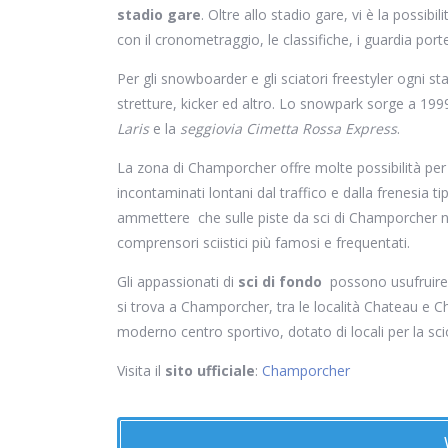
stadio gare
. Oltre allo stadio gare, vi è la possibil
con il cronometraggio, le classifiche, i guardia porte
Per gli snowboarder e gli sciatori freestyler ogni 
stretture, kicker ed altro. Lo snowpark sorge a 1999
Laris
e la
seggiovia Cimetta Rossa Express
.
La zona di Champorcher offre molte possibilità per 
incontaminati lontani dal traffico e dalla frenesia ti
ammettere che sulle piste da sci di Champorcher non
comprensori sciistici più famosi e frequentati.
Gli appassionati di
sci di fondo
possono usufruire d
si trova a Champorcher, tra le località Chateau e Ch
moderno centro sportivo, dotato di locali per la sci
Visita il
sito ufficiale
:
Champorcher