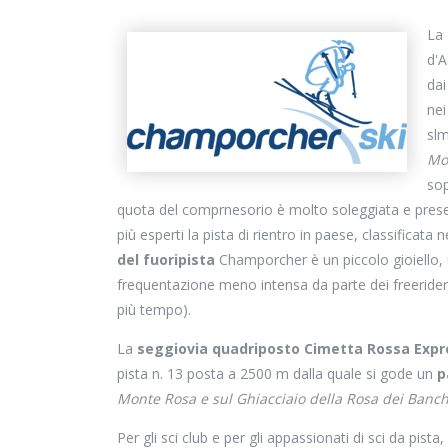
La
d'A
dai
nei
slm
Mo
sop
quota del comprnesorio è molto soleggiata e present
più esperti la pista di rientro in paese, classificata 
del fuoripista
Champorcher è un piccolo gioiello,
frequentazione meno intensa da parte dei freerider 
più tempo).
La
seggiovia quadriposto Cimetta Rossa Expr
pista n. 13 posta a 2500 m dalla quale si gode un
p
Monte Rosa e sul Ghiacciaio della Rosa dei Banch
Per gli sci club e per gli appassionati di sci da pista,