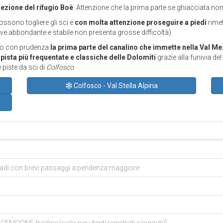
rezione del rifugio Boè
. Attenzione che la prima parte se ghiacciata non
ossono togliere gli sci e
con molta attenzione proseguire a piedi
rimet
eve abbondante e stabile non presenta grosse difficoltà).
ndo con prudenza
la prima parte del canalino che immette nella Val Me
ipista più frequentate e classiche delle Dolomiti
grazie alla funivia 
 piste da sci di
Colfosco
.
Colfosco - Val Stella Alpina
 gradi con brevi passaggi a pendenza maggiore