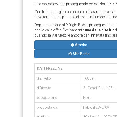
La discesa avviene proseguendo verso Nord
in di
Giunti al restringimento in caso di scarsa neve si p
neve farlo senza particolari problemi (in caso di n
Dopo una sosta al Rifugio Boè si prosegue scia
che la valle offre. Decisamente
una delle gite fuor
quando la Val Mezdì è ancora ben innevata fino alle
Arabba
Alta Badia
DATI FREELINE
dislivello
1600 m
difficoltà
3 - Pendii fino a 35
esposizione
Nord
proposta da
Fabio il 23/5/09