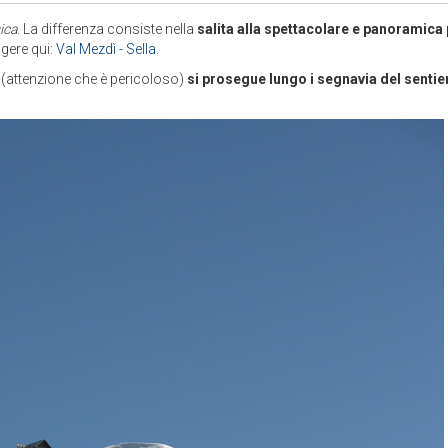
ica
. La differenza consiste nella
salita alla spettacolare e panoramica
ggere qui:
Val Mezdì - Sella
.
so (attenzione che è pericoloso)
si prosegue lungo i segnavia del sentie