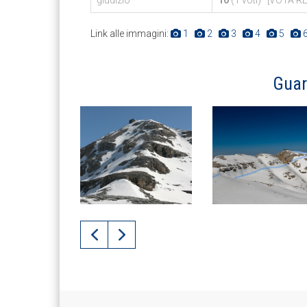
giudizio
10
(1 voti) [VOTA REC
Link alle immagini:
1
2
3
4
5
Guar