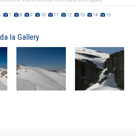
ENSIONE freeline (solo per utenti registrati e loggati)]
6
7
8
9
10
11
12
13
14
15
da la Gallery