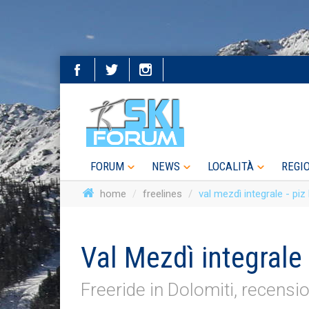
FORUM
NEWS
LOCALITÀ
REGI
home
freelines
val mezdì integrale - piz
Val Mezdì integrale 
Freeride in Dolomiti, recensi