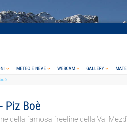
ONI
METEO E NEVE
WEBCAM
GALLERY
MATE
 boè
- Piz Boè
one della famosa freeline della Val Mezd