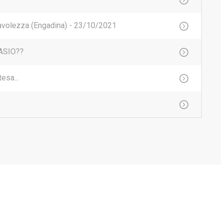
avolezza (Engadina) - 23/10/2021
CASIO??
esa...