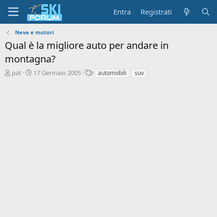
Entra
Registrati
Neve e motori
Qual è la migliore auto per andare in
montagna?
A
D
T
pat
17 Gennaio 2005
automobili
suv
u
a
a
t
t
g
o
a
r
d
e
'
d
i
i
n
s
i
c
z
u
i
s
o
s
i
o
n
e