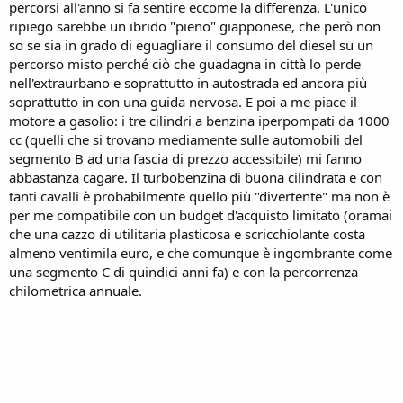
percorsi all'anno si fa sentire eccome la differenza. L'unico
ripiego sarebbe un ibrido "pieno" giapponese, che però non
so se sia in grado di eguagliare il consumo del diesel su un
percorso misto perché ciò che guadagna in città lo perde
nell'extraurbano e soprattutto in autostrada ed ancora più
soprattutto in con una guida nervosa. E poi a me piace il
motore a gasolio: i tre cilindri a benzina iperpompati da 1000
cc (quelli che si trovano mediamente sulle automobili del
segmento B ad una fascia di prezzo accessibile) mi fanno
abbastanza cagare. Il turbobenzina di buona cilindrata e con
tanti cavalli è probabilmente quello più "divertente" ma non è
per me compatibile con un budget d'acquisto limitato (oramai
che una cazzo di utilitaria plasticosa e scricchiolante costa
almeno ventimila euro, e che comunque è ingombrante come
una segmento C di quindici anni fa) e con la percorrenza
chilometrica annuale.