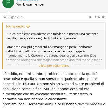
P
Well-known member
14 Giugno 2025
#26,606
Edo ha detto:
L'unico problema era adesso che mi viene in mente una costante
perdita (o evaporazione?) del liquido refrigerante.
I due problemi più grandi sul 1.5 rimangono però il serbatoio
dell'adblue difettoso (problema che parrebbe affliggere
maggiormente le Citroen) e la catena degli alberi a camme. Due
bombe ad orologeria che magari non scoppiano mai ma se lo fanno
creano dei grandi casini (l'acquisto di una macchina a gasolio viene
Clicca per espandere...
fatto proprio magari per non girare solamente nei dintorni di casa;
dove a questo punto un benzina sarebbe più indicato).
bè oddio, non mi sembra problema da poco, se la qualità
costruttiva è quella si può sperare in qualche tubo. penso
bene che in 140.000km non sia arrivato ad avere problemi di
ebollizione come la fiat 1500 del nonno! ecco mi ero
dimenticato che mi avevano sostituito il termostato in
garanzia ma non ricordo le circostanze.
problemi con il serbatoio adblue ce lo hanno diversi modelli e