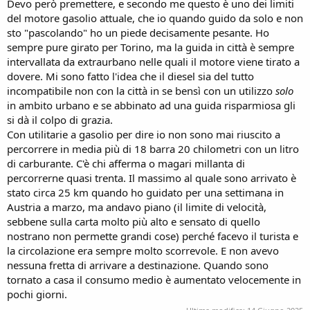
Devo però premettere, e secondo me questo è uno dei limiti
del motore gasolio attuale, che io quando guido da solo e non
sto "pascolando" ho un piede decisamente pesante. Ho
sempre pure girato per Torino, ma la guida in città è sempre
intervallata da extraurbano nelle quali il motore viene tirato a
dovere. Mi sono fatto l'idea che il diesel sia del tutto
incompatibile non con la città in se bensì con un utilizzo
solo
in ambito urbano e se abbinato ad una guida risparmiosa gli
si dà il colpo di grazia.
Con utilitarie a gasolio per dire io non sono mai riuscito a
percorrere in media più di 18 barra 20 chilometri con un litro
di carburante. C'è chi afferma o magari millanta di
percorrerne quasi trenta. Il massimo al quale sono arrivato è
stato circa 25 km quando ho guidato per una settimana in
Austria a marzo, ma andavo piano (il limite di velocità,
sebbene sulla carta molto più alto e sensato di quello
nostrano non permette grandi cose) perché facevo il turista e
la circolazione era sempre molto scorrevole. E non avevo
nessuna fretta di arrivare a destinazione. Quando sono
tornato a casa il consumo medio è aumentato velocemente in
pochi giorni.