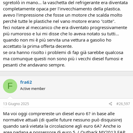
sgretolò in mano... la vaschetta del refrigerante era diventata
completamente opaca per l'invecchiamento della plastica.
avevo l'impressione che fosse un motore che scalda molto
perchè tutte le plastiche nel vano motore erano "cotte".
feci notare al meccanico che era diventato progressivamente
più rumoroso e lui mi disse che lo aveva notato su tutti...
quando non mi è più servita una vettura a gasolio ho
accettato la prima offerta decente.
se ora hanno risolto i problemi di fap già sarebbe qualcosa
ma comunque questi non sono più i vecchi diesel fumosi e
pesanti che andavano sempre.
fra62
F
Active member
13 Giugno 2025
#26,597
Ma voi oggi comprereste un diesel euro 6? in base alle
normative attuali (di quelle future nessuno può disquisire)
quando sarà vietata la circolazione agli euro 6A? Anche io
area padana e possessore di euro 5, ( Outback MY2013 FAP