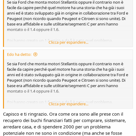
Se sia Ford che monta motori Stellantis oppure il contrario non è
facile da capire perché quel motore ha una storia che ha già i suoi
anni ed è stato sviluppato già in origine in collaborazione tra Ford e
Peugeot (non ricordo quando Peugeot e Citroen si sono unite). Di
base era affidabile e sulle utilitarie/segmenti C per anni hanno
montato o il 1.4 oppure il 1.6.
Poi hanno creato un 1.5 unico e da lì è nato quel problema.
Clicca per espandere...
In ogni caso facendo una elementare e brevissima ricerca mi è
Edo ha detto:
subito stato suggerito questo post di Facebook:
Se sia Ford che monta motori Stellantis oppure il contrario non è
Visualizza allegato 171139
facile da capire perché quel motore ha una storia che ha già i suoi
anni ed è stato sviluppato già in origine in collaborazione tra Ford e
Visualizza allegato 171138
Peugeot (non ricordo quando Peugeot e Citroen si sono unite). Di
Nei primi commenti si può leggere questo:
base era affidabile e sulle utilitarie/segmenti C per anni hanno
montato o il 1.4 oppure il 1.6.
Visualizza allegato 171140
Poi hanno creato un 1.5 unico e da lì è nato quel problema.
Clicca per espandere...
A questo link il kit è indicato anche per la Focus:
In ogni caso facendo una elementare e brevissima ricerca mi è
Capisco e ti ringrazio. Ora come ora sono alle prese con il
https://www.pneumaticidiretti.com/it/blog/post/problemi-catena-
subito stato suggerito questo post di Facebook:
recupero dei buchi finanziari fatti per comprare, sistemare,
distribuzione-15-bluehdi-tdci-kit-8mm.html
arredare casa, e di spendere 2000 per un problema
Visualizza allegato 171139
potenziale non ne sono in condizione (ma anche se fosse
Parrebbe inoltre che utilizzare un olio 5W30 in luogo