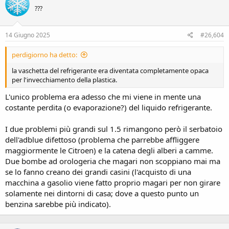
i
???
o
n
s
14 Giugno 2025
#26,604
:
perdigiorno ha detto:
la vaschetta del refrigerante era diventata completamente opaca
per l'invecchiamento della plastica.
L'unico problema era adesso che mi viene in mente una
costante perdita (o evaporazione?) del liquido refrigerante.
I due problemi più grandi sul 1.5 rimangono però il serbatoio
dell'adblue difettoso (problema che parrebbe affliggere
maggiormente le Citroen) e la catena degli alberi a camme.
Due bombe ad orologeria che magari non scoppiano mai ma
se lo fanno creano dei grandi casini (l'acquisto di una
macchina a gasolio viene fatto proprio magari per non girare
solamente nei dintorni di casa; dove a questo punto un
benzina sarebbe più indicato).