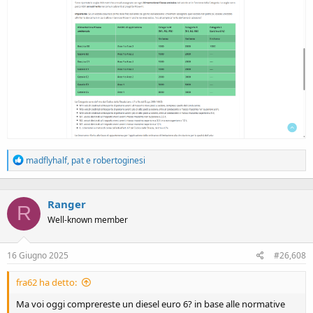
R
madflyhalf
,
pat
e
robertoginesi
e
a
c
Ranger
t
R
i
Well-known member
o
n
s
16 Giugno 2025
#26,608
:
fra62 ha detto:
Ma voi oggi comprereste un diesel euro 6? in base alle normative