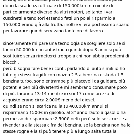
dopo la scadenza ufficiale di 150.000km ma niente di
particolarmente diverso da altri motori, soltanto i vari
cuscinetti e tenditori essendo fatti un pò al risparmio a
150.000 erano già alla frutta. inoltre vi era pochissimo spazio
per lavorare quindi servivano tante ore di lavoro.
sinceramente mi pare una tecnologia da scegliere solo se si
fanno 50.000 km in autostrada quindi dopo 3 anni si può
sostituire senza rimetterci troppo a chi non abbia problemi di
blocchi.
però bisogna fare bene i conti. parlando di auto simili io ho
fatto gli stessi tragitti con mazda 2.5 a benzina e skoda 1.5
benzina turbo. sono entrambe più piacevoli da guidare, più
potenti e ben più divertenti e mi sembrano consumare poco
di più. faranno 13-14 mentre io sui 17 come prezzo di
acquisto erano circa 2.000€ meno del diesel.
quindi se non si scarica nulla su 40.000km annui si
risparmiano 1500€ in gasolio. al 3° anno l'auto a gasolio ha
permesso di risparmiare 2.500€ netti però solo se si riesce a
rivenderla alla stessa cifra del benzina. se la benzina non ha le
stesse rogne e la si può tenere più a lungo salta tutta la