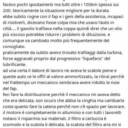
facevo pochi spostamenti ma tutti oltre i 100km spesso sui
200. teoricamente la situazione migliore per la durata.
ebbe subito rogne con il fap e i geni della assistenza, incapaci
di risolverli, dicevano fosse colpa mia che usavo l'auto in
città.... il gasolio trafilava nella coppa quindi direi che un olio
più viscoso potrebbe ridurre i problemi di diluizione. e
comunque va cambiato molto più frequentemente del
consigliato.
praticamente da subito avevo trovato trafilaggi dalla turbina,
forse aggravati proprio dal progressivo "liquefarsi" del
lubrificante.
ad una certa il datore di lavoro ne aveva le scatole piene e
queste auto ce le offrì al valore ammortizzato, la ritirai perchè
nel frattempo un meccanico sembrava avere ridotto le noie
del fap.
feci fare la distribuzione perchè il meccanico mi aveva detto
che era delicata, son sicuro che abbia la cinghia ma cambiarla
costa quanto fare la catena perchè non c'è spazio per lavorare.
il motore è completamente in alluminio e con tutti i lavoretti
notavo il risparmio sui materiali. il filtro a cartuccia è
scomodo e la scatola è delicata. la scatola del filtro aria mi si