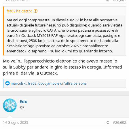
fra62 ha detto:
Ma voi oggi comprereste un diesel euro 6? in base alle normative
attuali (di quelle future nessuno può disquisire) quando sarà vietata
la circolazione agli euro 6A? Anche io area padana e possessore di
euro 5, ( Outback MY2013 FAP rigenerato, egr cambiata, pastiglie e
dischi nuovi, 250K km) in attesa dello spostamento del bando alla
circolazione oggi previsto ad ottobre 2025 e probabilmente
emendato ( lo sapremo il 16 luglio), mi sto guardando intorno.
Mo.ve.in., l'apparecchietto elettronico che avevo messo io
sulla Subby per andare in giro lo stesso in deroga. Informati
prima di dar via la Outback.
R
marcolski
,
fra62
,
Cocojambo
e un'altra persona
e
a
c
Edo
t
i
???
o
n
s
14 Giugno 2025
#26,602
: