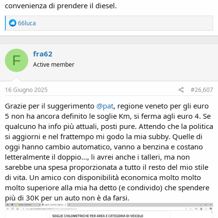
convenienza di prendere il diesel.
R
66luca
e
a
c
fra62
t
F
i
Active member
o
n
s
16 Giugno 2025
#26,607
:
Grazie per il suggerimento
@pat
, regione veneto per gli euro
5 non ha ancora definito le soglie Km, si ferma agli euro 4. Se
qualcuno ha info più attuali, posti pure. Attendo che la politica
si aggiorni e nel frattempo mi godo la mia subby. Quelle di
oggi hanno cambio automatico, vanno a benzina e costano
letteralmente il doppio..., li avrei anche i talleri, ma non
sarebbe una spesa proporzionata a tutto il resto del mio stile
di vita. Un amico con disponibilità economica molto molto
molto superiore alla mia ha detto (e condivido) che spendere
più di 30K per un auto non è da farsi.