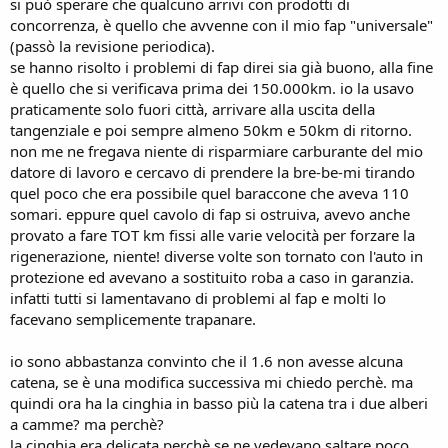
si può sperare che qualcuno arrivi con prodotti di
concorrenza, è quello che avvenne con il mio fap "universale"
(passò la revisione periodica).
se hanno risolto i problemi di fap direi sia già buono, alla fine
è quello che si verificava prima dei 150.000km. io la usavo
praticamente solo fuori città, arrivare alla uscita della
tangenziale e poi sempre almeno 50km e 50km di ritorno.
non me ne fregava niente di risparmiare carburante del mio
datore di lavoro e cercavo di prendere la bre-be-mi tirando
quel poco che era possibile quel baraccone che aveva 110
somari. eppure quel cavolo di fap si ostruiva, avevo anche
provato a fare TOT km fissi alle varie velocità per forzare la
rigenerazione, niente! diverse volte son tornato con l'auto in
protezione ed avevano a sostituito roba a caso in garanzia.
infatti tutti si lamentavano di problemi al fap e molti lo
facevano semplicemente trapanare.
io sono abbastanza convinto che il 1.6 non avesse alcuna
catena, se è una modifica successiva mi chiedo perchè. ma
quindi ora ha la cinghia in basso più la catena tra i due alberi
a camme? ma perchè?
la cinghia era delicata perchè se ne vedevano saltare poco