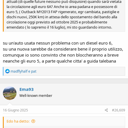
attuali (di quelle future nessuno può disquisire) quando sarà vietata
la circolazione agli euro 6A? Anche io area padana e possessore di
euro 5, ( Outback MY2013 FAP rigenerato, egr cambiata, pastiglie e
dischi nuovi, 250K km) in attesa dello spostamento del bando alla
circolazione oggi previsto ad ottobre 2025 e probabilmente
emendato ( lo sapremo il 16 luglio), mi sto guardando intorno.
su un'auto usata nessun problema con un diesel euro 6,
su una nuova sarebbe da considerare bene il proprio utilizzo,
comunque io sono convinto che non bloccheranno a breve
neanche gli euro 5, a parte qualche citta' a guida talebana
R
madflyhalf
e
pat
e
a
c
Ema93
t
i
Well-known member
o
n
s
16 Giugno 2025
#26,609
:
Edo ha detto: