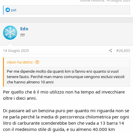
Ultima modifica:
14 Giugno 2025
R
pat
e
a
c
Edo
t
i
???
o
n
s
14 Giugno 2025
#26,603
:
cleon ha detto:
Per me dipende molto da quanti km si fanno e/o quanto si vuol
tenere l’auto. Perché man mano comunque vengono esclusi veicoli
che hanno almeno 10 anni
Per quello che è il mio utilizzo non ha tempo ad invecchiare
oltre i dieci anni.
Di passare ad un benzina puro per quanto mi riguarda non se
ne parla perché la media di percorrenza chilometrica per ogni
litro di carburante scenderebbe ben che vada a 13 barra 14
con il medesimo stile di guida, e su almeno 40.000 km