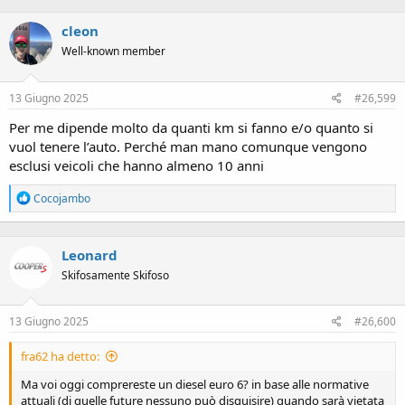
cleon
Well-known member
13 Giugno 2025
#26,599
Per me dipende molto da quanti km si fanno e/o quanto si
vuol tenere l’auto. Perché man mano comunque vengono
esclusi veicoli che hanno almeno 10 anni
R
Cocojambo
e
a
c
Leonard
t
i
Skifosamente Skifoso
o
n
s
13 Giugno 2025
#26,600
:
fra62 ha detto:
Ma voi oggi comprereste un diesel euro 6? in base alle normative
attuali (di quelle future nessuno può disquisire) quando sarà vietata