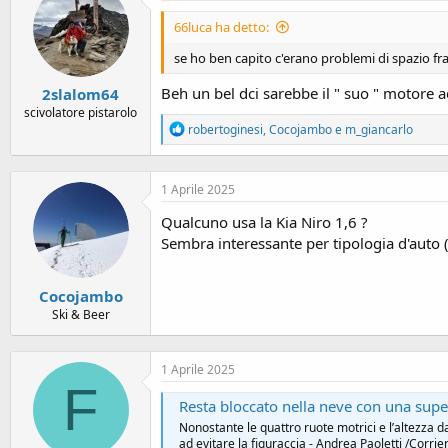
i
o
66luca ha detto:
n
s
se ho ben capito c'erano problemi di spazio fra d
:
Beh un bel dci sarebbe il " suo " motore a
2slalom64
scivolatore pistarolo
R
robertoginesi
,
Cocojambo
e
m_giancarlo
e
a
c
1 Aprile 2025
t
i
Qualcuno usa la Kia Niro 1,6 ?
o
n
Sembra interessante per tipologia d'auto (
s
:
Cocojambo
Ski & Beer
1 Aprile 2025
F
Resta bloccato nella neve con una sup
Nonostante le quattro ruote motrici e l’altezza da
ad evitare la figuraccia - Andrea Paoletti /Corrie