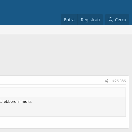
Entra
Registrati
Cerca
#26,386
arebbero in molti.