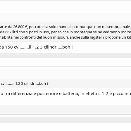
4x4 parte da 26.800 €, peccato sia solo manuale, comunque non mi sembra male,
io da 667 litri con 5 posti in uso, penso che in montagna se ne vedranno molte
sibilità nei confronti del buon missouri, anche sulla bigster ripropone un k
 150 cv ........il 1.2 3 cilindri....boh ?
........il 1.2 3 cilindri....boh ?
fra differenziale posteriore e batteria, in effetti il 1.2 è piccolin