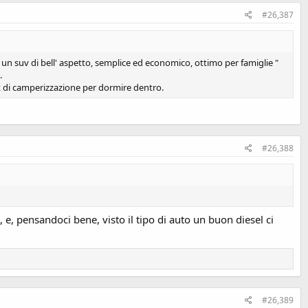
#26,387
 un suv di bell' aspetto, semplice ed economico, ottimo per famiglie "
.
it di camperizzazione per dormire dentro.
#26,388
o, e, pensandoci bene, visto il tipo di auto un buon diesel ci
#26,389