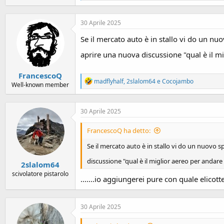
a
c
30 Aprile 2025
t
i
Se il mercato auto è in stallo vi do un n
o
n
aprire una nuova discussione "qual è il 
s
:
FrancescoQ
R
madflyhalf
,
2slalom64
e
Cocojambo
Well-known member
e
a
c
30 Aprile 2025
t
i
o
FrancescoQ ha detto:
n
s
Se il mercato auto è in stallo vi do un nuovo 
:
discussione "qual è il miglior aereo per anda
2slalom64
scivolatore pistarolo
.......io aggiungerei pure con quale elicot
30 Aprile 2025