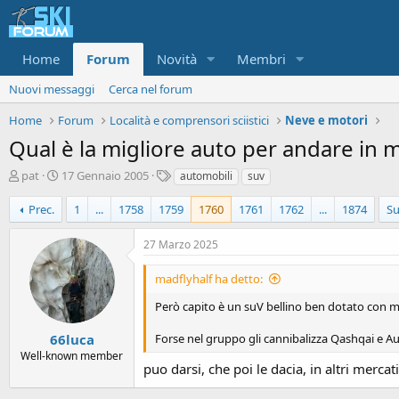
Home
Forum
Novità
Membri
Nuovi messaggi
Cerca nel forum
Home
Forum
Località e comprensori sciistici
Neve e motori
Qual è la migliore auto per andare in
A
D
T
pat
17 Gennaio 2005
automobili
suv
u
a
a
t
t
g
Prec.
1
...
1758
1759
1760
1761
1762
...
1874
Su
o
a
r
d
27 Marzo 2025
e
'
d
i
madflyhalf ha detto:
i
n
s
i
Però capito è un suV bellino ben dotato con m
c
z
u
i
66luca
Forse nel gruppo gli cannibalizza Qashqai e Au
s
o
Well-known member
s
puo darsi, che poi le dacia, in altri merc
i