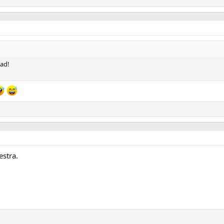
ead!
estra.