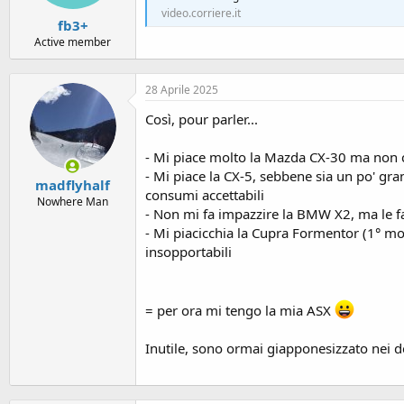
video.corriere.it
fb3+
Active member
28 Aprile 2025
Così, pour parler...
- Mi piace molto la Mazda CX-30 ma non c'
- Mi piace la CX-5, sebbene sia un po' gr
madflyhalf
consumi accettabili
Nowhere Man
- Non mi fa impazzire la BMW X2, ma le fa
- Mi piacicchia la Cupra Formentor (1° mo
insopportabili
= per ora mi tengo la mia ASX
Inutile, sono ormai giapponesizzato nei d