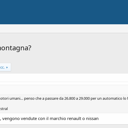
 montagna?
cc.
otori umani… penso che a passare da 26.800 a 29.000 per un automatico lo f
stral
ati, vengono vendute con il marchio renault o nissan