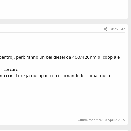
#26,392
ricentro), però fanno un bel diesel da 400/420nm di coppia e
ricercare
fanno con il megatouchpad con i comandi del clima touch
Ultima modifica:
28 Aprile 2025