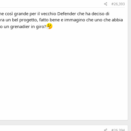
#26,393
one così grande per il vecchio Defender che ha deciso di
sembra un bel progetto, fatto bene e immagino che uno che abbia
sto un grenadier in giro?
#26,394