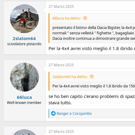
o
n
27 Marzo 2025
e
66luca ha detto:
presentato il listino della Dacia Bigster, la 
normali " senza velleità " fighette ", bagaglia
2slalom64
Dacia inoltre continua a dimostrare grande sen
scivolatore pistarolo
Per la 4x4 avrei visto meglio il 1.8 ibrido da
27 Marzo 2025
2slalom64 ha detto:
Per la 4x4 avrei visto meglio il 1.8 ibrido da 150 cv 
se ho ben capito c'erano problemi di spazio 
66luca
stava tutto.
Well-known member
R
Ranger
e
Cocojambo
e
a
c
27 Marzo 2025
t