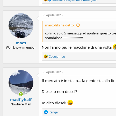
e
a
c
30 Aprile 2025
t
i
o
marcolski ha detto:
n
s
col mio solo 5 messaggi ad aprile in questo tr
:
scandaloso!!!!!!!!!!!!!!!!!!!!
macs
Non fanno più le macchine di una volta
Well-known member
R
Cocojambo
e
a
c
30 Aprile 2025
t
i
Il mercato è in stallo... la gente sta alla fin
o
n
s
Diesel o non diesel?
:
madflyhalf
Io dico diesel!
Nowhere Man
R
Ranger
e