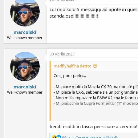
col mio solo 5 messaggi ad aprile in ques
scandaloso!!!!!!!!!!!!!!!!!!!!
marcolski
Well-known member
30 Aprile 2025
madflyhalf ha detto:
Così, pour parler...
marcolski
- Mi piace molto la Mazda CX-30 ma non c'è più
- Mi piace la CX-5, sebbene sia un po' grandina
Well-known member
- Non mi fa impazzire la BMW X2, ma le fanno u
- Mi piacicchia la Cupra Formentor (1° modello
= per ora mi tengo la mia ASX
tieniti i soldi in tasca per sciare a cervinia!!!!!!!!
Inutile, sono ormai giapponesizzato nei desig
R
66luca
,
Cocojambo
e
madflyhalf