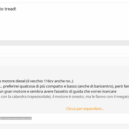
to tread!
 motore diesel (il vecchio 116cv anche no..)
... preferirei qualcosa di più compatto e basso (anche di baricentro), però f
n gran motore e sembra avere l'assetto di guida che vorrei ricercare
 con la calandra trapezioidale), il motore è onesto, ma le fanno con il mega
Clicca per espandere...
!!!!!!!!!!!!!!!!!!!!!
n