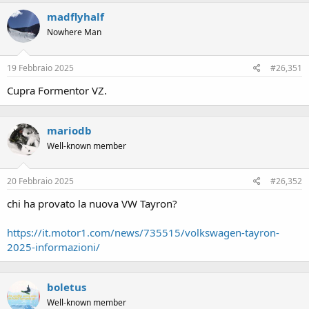
c
madflyhalf
t
i
Nowhere Man
o
n
s
19 Febbraio 2025
#26,351
:
Cupra Formentor VZ.
mariodb
Well-known member
20 Febbraio 2025
#26,352
chi ha provato la nuova VW Tayron?
https://it.motor1.com/news/735515/volkswagen-tayron-
2025-informazioni/
boletus
Well-known member