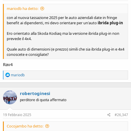
mariodb ha detto:
con al nuova tassazione 2025 per le auto aziendali date in fringe
benefit ai dipendenti, mi devo orientare per un'auto
ibrida plug-in
Ero orientato alla Skoda Kodiaq ma la versione ibrida plug-in non
prevede il 4x4.
Quale auto di dimensioni (e prezzo) simili che sia ibrida plug-in e 4x4
conoscete e consigliate?
Rav4
R
mariodb
e
a
c
robertoginesi
t
i
perditore di quota affermato
o
n
s
19 Febbraio 2025
#26,347
:
Cocojambo ha detto: