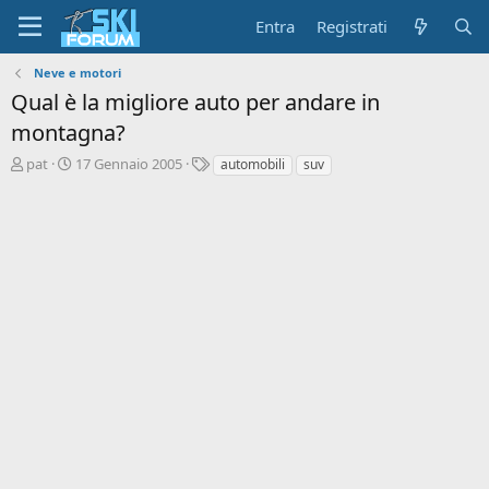
Entra
Registrati
Neve e motori
Qual è la migliore auto per andare in
montagna?
A
D
T
pat
17 Gennaio 2005
automobili
suv
u
a
a
t
t
g
o
a
r
d
e
'
d
i
i
n
s
i
c
z
u
i
s
o
s
i
o
n
e