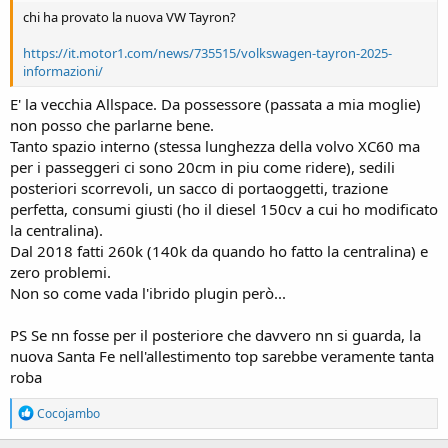
chi ha provato la nuova VW Tayron?
https://it.motor1.com/news/735515/volkswagen-tayron-2025-
informazioni/
E' la vecchia Allspace. Da possessore (passata a mia moglie)
non posso che parlarne bene.
Tanto spazio interno (stessa lunghezza della volvo XC60 ma
per i passeggeri ci sono 20cm in piu come ridere), sedili
posteriori scorrevoli, un sacco di portaoggetti, trazione
perfetta, consumi giusti (ho il diesel 150cv a cui ho modificato
la centralina).
Dal 2018 fatti 260k (140k da quando ho fatto la centralina) e
zero problemi.
Non so come vada l'ibrido plugin però...
PS Se nn fosse per il posteriore che davvero nn si guarda, la
nuova Santa Fe nell'allestimento top sarebbe veramente tanta
roba
R
Cocojambo
e
a