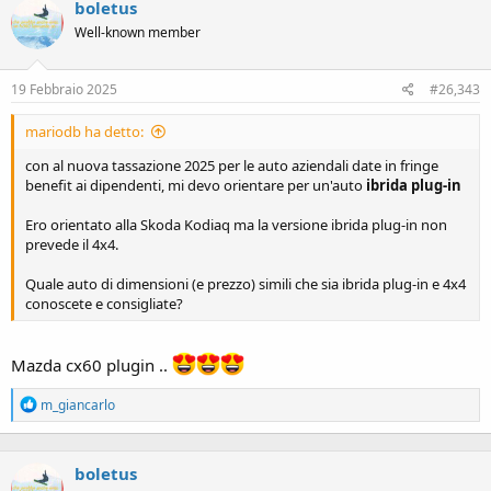
boletus
t
i
Well-known member
o
n
s
19 Febbraio 2025
#26,343
:
mariodb ha detto:
con al nuova tassazione 2025 per le auto aziendali date in fringe
benefit ai dipendenti, mi devo orientare per un'auto
ibrida plug-in
Ero orientato alla Skoda Kodiaq ma la versione ibrida plug-in non
prevede il 4x4.
Quale auto di dimensioni (e prezzo) simili che sia ibrida plug-in e 4x4
conoscete e consigliate?
Mazda cx60 plugin ..
R
m_giancarlo
e
a
c
boletus
t
i