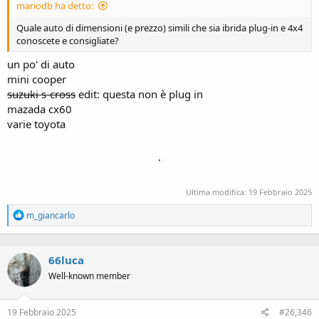
mariodb ha detto:
Quale auto di dimensioni (e prezzo) simili che sia ibrida plug-in e 4x4
conoscete e consigliate?
un po' di auto
mini cooper
suzuki s-cross
edit: questa non è plug in
mazada cx60
varie toyota
.
Ultima modifica:
19 Febbraio 2025
R
m_giancarlo
e
a
c
66luca
t
i
Well-known member
o
n
s
19 Febbraio 2025
#26,346
: