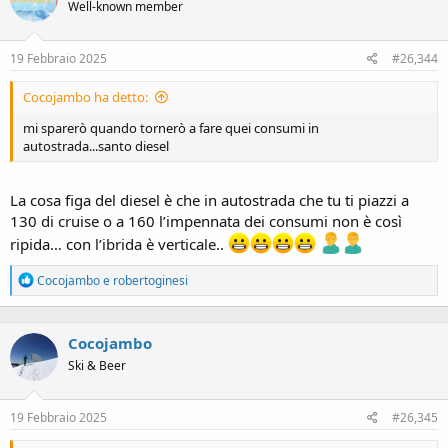
Well-known member
o
n
s
19 Febbraio 2025
#26,344
:
Cocojambo ha detto:
mi sparerò quando tornerò a fare quei consumi in
autostrada...santo diesel
La cosa figa del diesel è che in autostrada che tu ti piazzi a
130 di cruise o a 160 l’impennata dei consumi non è così
ripida… con l’ibrida è verticale..
R
Cocojambo
e
robertoginesi
e
a
c
Cocojambo
t
i
Ski & Beer
o
n
s
19 Febbraio 2025
#26,345
: