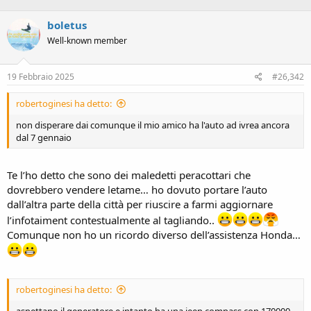
a
c
boletus
t
i
Well-known member
o
n
s
19 Febbraio 2025
#26,342
:
robertoginesi ha detto:
non disperare dai comunque il mio amico ha l'auto ad ivrea ancora
dal 7 gennaio
Te l’ho detto che sono dei maledetti peracottari che
dovrebbero vendere letame… ho dovuto portare l’auto
dall’altra parte della città per riuscire a farmi aggiornare
l’infotaiment contestualmente al tagliando..
Comunque non ho un ricordo diverso dell’assistenza Honda…
robertoginesi ha detto:
aspettano il generatore e intanto ha una jeep compass con 170000