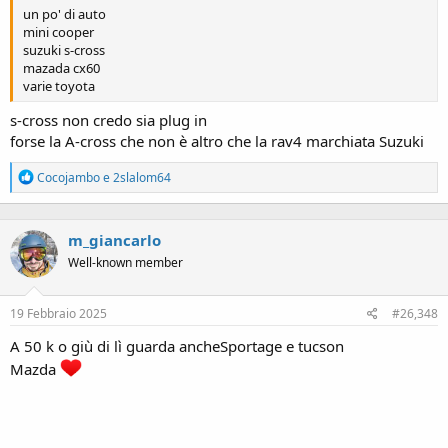
un po' di auto
mini cooper
suzuki s-cross
mazada cx60
varie toyota
s-cross non credo sia plug in
forse la A-cross che non è altro che la rav4 marchiata Suzuki
R
Cocojambo
e
2slalom64
e
a
c
m_giancarlo
t
i
Well-known member
o
n
s
19 Febbraio 2025
#26,348
:
A 50 k o giù di lì guarda ancheSportage e tucson
Mazda