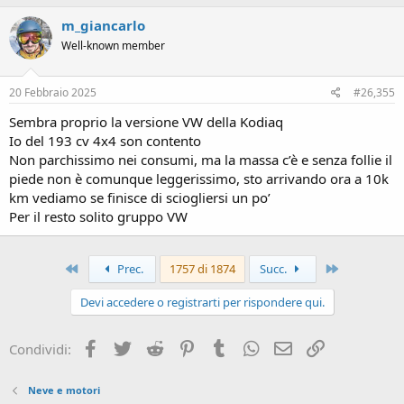
c
m_giancarlo
t
i
Well-known member
o
n
s
20 Febbraio 2025
#26,355
:
Sembra proprio la versione VW della Kodiaq
Io del 193 cv 4x4 son contento
Non parchissimo nei consumi, ma la massa c’è e senza follie il
piede non è comunque leggerissimo, sto arrivando ora a 10k
km vediamo se finisce di sciogliersi un po’
Per il resto solito gruppo VW
Primo
Ultimo
Prec.
1757 di 1874
Succ.
Devi accedere o registrarti per rispondere qui.
Facebook
Twitter
Reddit
Pinterest
Tumblr
WhatsApp
Email
Link
Condividi:
Neve e motori