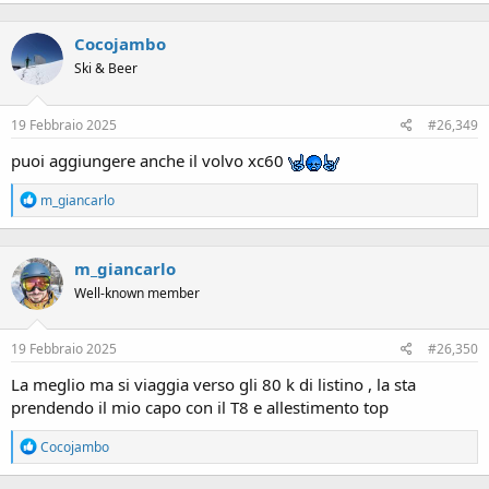
a
c
Cocojambo
t
i
Ski & Beer
o
n
s
19 Febbraio 2025
#26,349
:
puoi aggiungere anche il volvo xc60
R
m_giancarlo
e
a
c
m_giancarlo
t
i
Well-known member
o
n
s
19 Febbraio 2025
#26,350
:
La meglio ma si viaggia verso gli 80 k di listino , la sta
prendendo il mio capo con il T8 e allestimento top
R
Cocojambo
e
a