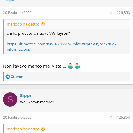
20 Febbraio 2025
#26,353
mariodb ha detto:
chi ha provato la nuova VW Tayron?
https://it.motor1.com/news/735515/volkswagen-tayron-2025-
informazioni/
Non l’avevo manco mai vista….
R
Xtreme
e
a
c
Sippi
t
S
i
Well-known member
o
n
s
20 Febbraio 2025
#26,354
:
mariodb ha detto: