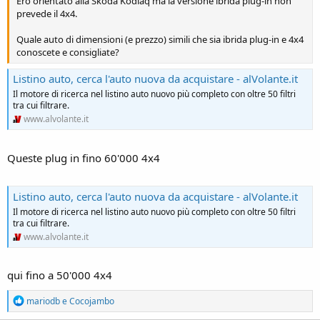
Ero orientato alla Skoda Kodiaq ma la versione ibrida plug-in non
prevede il 4x4.
Quale auto di dimensioni (e prezzo) simili che sia ibrida plug-in e 4x4
conoscete e consigliate?
Listino auto, cerca l'auto nuova da acquistare - alVolante.it
Il motore di ricerca nel listino auto nuovo più completo con oltre 50 filtri
tra cui filtrare.
www.alvolante.it
Queste plug in fino 60'000 4x4
Listino auto, cerca l'auto nuova da acquistare - alVolante.it
Il motore di ricerca nel listino auto nuovo più completo con oltre 50 filtri
tra cui filtrare.
www.alvolante.it
qui fino a 50'000 4x4
R
mariodb
e
Cocojambo
e