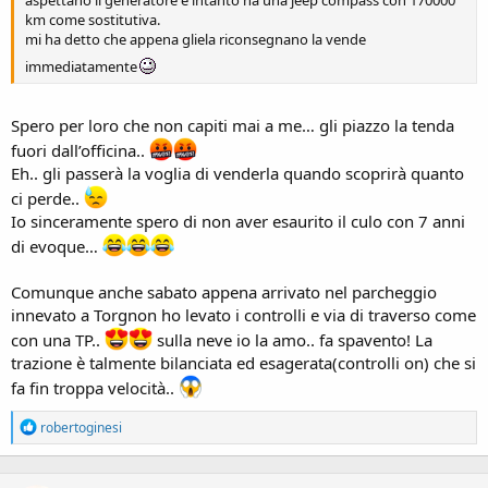
km come sostitutiva.
mi ha detto che appena gliela riconsegnano la vende
immediatamente
Spero per loro che non capiti mai a me… gli piazzo la tenda
fuori dall’officina..
Eh.. gli passerà la voglia di venderla quando scoprirà quanto
ci perde..
Io sinceramente spero di non aver esaurito il culo con 7 anni
di evoque…
Comunque anche sabato appena arrivato nel parcheggio
innevato a Torgnon ho levato i controlli e via di traverso come
con una TP..
sulla neve io la amo.. fa spavento! La
trazione è talmente bilanciata ed esagerata(controlli on) che si
fa fin troppa velocità..
R
robertoginesi
e
a
c