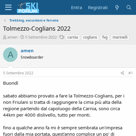
Entra
Registrati
Trekking, escursioni e ferrate
Tolmezzo-Coglians 2022
A
D
T
amen
5 Settembre 2022
carnia
coglians
fvg
marinelli
u
a
a
t
t
g
amen
A
o
a
Snowboarder
r
d
e
'
d
i
5 Settembre 2022
#1
i
n
s
i
Buondì
c
z
u
i
sabato abbiamo provato a fare la Tolmezzo-Coglians, per i
s
o
non Friulani si tratta di raggiungere la cima più alta della
s
i
regione partendo dal capoluogo della Carnia, sono circa
o
44km per 4000 dislivello, tutto per monti.
n
e
fino a qualche anno fa mi è sempre sembrata un'impresa
fuori dalla mia portata, quest'anno complice un po' di