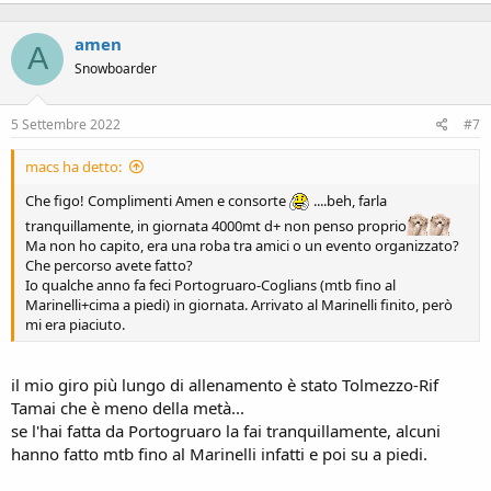
a
c
amen
t
A
i
Snowboarder
o
n
s
5 Settembre 2022
#7
:
macs ha detto:
Che figo! Complimenti Amen e consorte
....beh, farla
tranquillamente, in giornata 4000mt d+ non penso proprio
Ma non ho capito, era una roba tra amici o un evento organizzato?
Che percorso avete fatto?
Io qualche anno fa feci Portogruaro-Coglians (mtb fino al
Marinelli+cima a piedi) in giornata. Arrivato al Marinelli finito, però
mi era piaciuto.
il mio giro più lungo di allenamento è stato Tolmezzo-Rif
Tamai che è meno della metà...
se l'hai fatta da Portogruaro la fai tranquillamente, alcuni
hanno fatto mtb fino al Marinelli infatti e poi su a piedi.