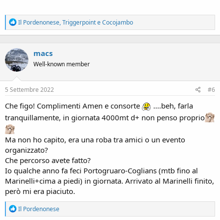
R
Il Pordenonese
,
Triggerpoint
e
Cocojambo
e
a
c
macs
t
i
Well-known member
o
n
s
5 Settembre 2022
#6
:
Che figo! Complimenti Amen e consorte
....beh, farla
tranquillamente, in giornata 4000mt d+ non penso proprio
Ma non ho capito, era una roba tra amici o un evento
organizzato?
Che percorso avete fatto?
Io qualche anno fa feci Portogruaro-Coglians (mtb fino al
Marinelli+cima a piedi) in giornata. Arrivato al Marinelli finito,
però mi era piaciuto.
R
Il Pordenonese
e