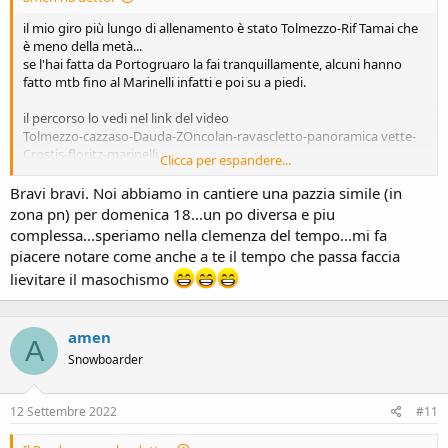
il mio giro più lungo di allenamento è stato Tolmezzo-Rif Tamai che
è meno della metà...
se l'hai fatta da Portogruaro la fai tranquillamente, alcuni hanno
fatto mtb fino al Marinelli infatti e poi su a piedi.
il percorso lo vedi nel link del video
Tolmezzo-cazzaso-Dauda-ZOncolan-ravascletto-panoramica vette-
Crostis-floritz-marinelli
Clicca per espandere...
è una manifetsazione "ufficiosa" fra appassionati, partiti in 77 dopo
Bravi bravi. Noi abbiamo in cantiere una pazzia simile (in
un brindisi con Prosecco alle 5.00
zona pn) per domenica 18...un po diversa e piu
complessa...speriamo nella clemenza del tempo...mi fa
piacere notare come anche a te il tempo che passa faccia
lievitare il masochismo
amen
A
Snowboarder
12 Settembre 2022
#11