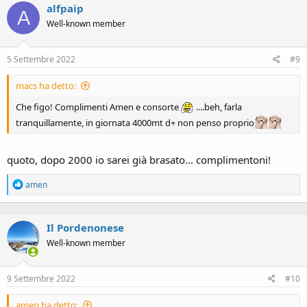
alfpaip
t
A
i
Well-known member
o
n
s
5 Settembre 2022
#9
:
macs ha detto:
Che figo! Complimenti Amen e consorte
....beh, farla
tranquillamente, in giornata 4000mt d+ non penso proprio
quoto, dopo 2000 io sarei già brasato... complimentoni!
R
amen
e
a
c
Il Pordenonese
t
i
Well-known member
o
n
s
9 Settembre 2022
#10
:
amen ha detto: