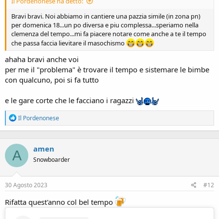
Il Pordenonese ha detto:
Bravi bravi. Noi abbiamo in cantiere una pazzia simile (in zona pn)
per domenica 18...un po diversa e piu complessa...speriamo nella
clemenza del tempo...mi fa piacere notare come anche a te il tempo
che passa faccia lievitare il masochismo
ahaha bravi anche voi
per me il "problema" è trovare il tempo e sistemare le bimbe
con qualcuno, poi si fa tutto
e le gare corte che le facciano i ragazzi
R
Il Pordenonese
e
a
c
amen
t
A
i
Snowboarder
o
n
s
30 Agosto 2023
#12
:
Rifatta quest'anno col bel tempo