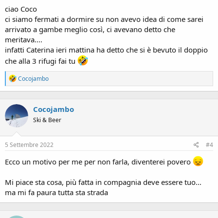
ciao Coco
ci siamo fermati a dormire su non avevo idea di come sarei
arrivato a gambe meglio così, ci avevano detto che
meritava....
infatti Caterina ieri mattina ha detto che si è bevuto il doppio
che alla 3 rifugi fai tu
R
Cocojambo
e
a
c
Cocojambo
t
i
Ski & Beer
o
n
s
5 Settembre 2022
#4
:
Ecco un motivo per me per non farla, diventerei povero
Mi piace sta cosa, più fatta in compagnia deve essere tuo...
ma mi fa paura tutta sta strada