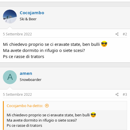
a
c
Cocojambo
t
i
Ski & Beer
o
n
s
5 Settembre 2022
#2
:
Mi chiedevo proprio se ci eravate state, ben bulli
Ma avete dormito in rifugio o siete scesi?
Ps ce rasse di trators
amen
A
Snowboarder
5 Settembre 2022
#3
Cocojambo ha detto:
Mi chiedevo proprio se ci eravate state, ben bulli
Ma avete dormito in rifugio o siete scesi?
Ps ce rasse di trators