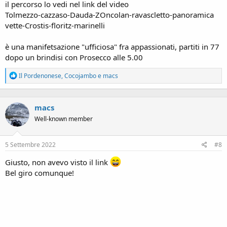
il percorso lo vedi nel link del video
Tolmezzo-cazzaso-Dauda-ZOncolan-ravascletto-panoramica
vette-Crostis-floritz-marinelli
è una manifetsazione "ufficiosa" fra appassionati, partiti in 77
dopo un brindisi con Prosecco alle 5.00
R
Il Pordenonese
,
Cocojambo
e
macs
e
a
c
macs
t
i
Well-known member
o
n
s
5 Settembre 2022
#8
:
Giusto, non avevo visto il link
Bel giro comunque!