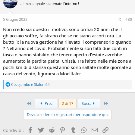
i
al mio segnale scatenate l'interno !
o
n
s
5 Giugno 2022
#30
:
Non credo sia questo il motivo, sono ormai 20 anni che il
ghiacciaio soffre, fa strano che se ne siano accorti ora. La
butto lì: la nuova gestione ha rilevato il comprensorio quando
? Nell'anno del covid. Probabilmente si son fatti due conti in
tasca e hanno stabilito che tenere aperto d'estate avrebbe
aumentato la perdita patita. Chissà. Tra l'altro nelle mie zone a
pochi km di distanza quest'anno sono saltate molte giornate a
causa del vento, figurarsi a Moelltaler.
R
Cocojambo
e
Slalom64
e
a
c
Primo
Ultimo
t
Prec.
2 di 17
Succ.
i
o
Devi accedere o registrarti per rispondere qui.
n
s
:
Facebook
Twitter
Reddit
Pinterest
Tumblr
WhatsApp
Email
Link
Condividi: