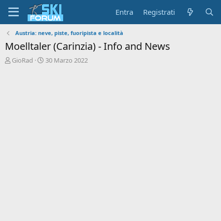
Entra
Registrati
Austria: neve, piste, fuoripista e località
Moelltaler (Carinzia) - Info and News
A
D
GioRad
30 Marzo 2022
u
a
t
t
o
a
r
d
e
'
d
i
i
n
s
i
c
z
u
i
s
o
s
i
o
n
e