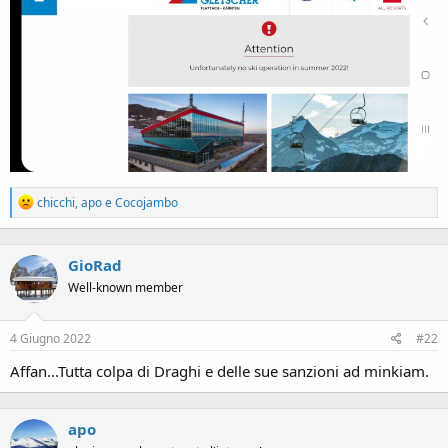
R
chicchi
,
apo
e
Cocojambo
e
a
c
GioRad
t
i
Well-known member
o
n
s
4 Giugno 2022
#22
:
Affan...Tutta colpa di Draghi e delle sue sanzioni ad minkiam.
apo