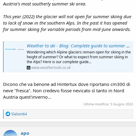
Austria’s most southerly summer ski area.
This year (2022) the glacier will not open for summer skiing due
to lack of snow in the southern Alps. In the past it has opened
for summer skiing for variable periods from mid-June onwards.
Weather to ski - Blog: Complete guide to summer skiing in the Alps
Wondering which Alpine glaciers remain open for skiing in the
height of summer? Or what to expect from summer skiing in
the Alps? Here is our complete guide...
www.weathertoski.co.uk
Dicono che va benone ad Hintertux dove riportano cm300 di
neve "fresca". Non credevo fosse nevicato sì tanto in Nord
Austria quest'inverno...
Ultima modifica:
5 Giugno 2022
R
Slalom64
e
a
c
apo
t