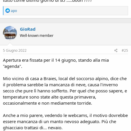
R
apo
e
a
c
GioRad
t
i
Well-known member
o
n
s
5 Giugno 2022
#25
:
Apertura era fissata per il 14 giugno, stando alla mia
"agenda".
Mio vicino di casa a Braies, local del soccorso alpino, dice che
il problema sarebbe la mancanza di neve, causa l'inverno
secco che pure lì hanno sofferto. Per quel che posso sapere, e
temperature sono state alte questa primavera,
occasionalmente e non mediamente torride.
Anche a mio parere, vedendo le webcams, il motivo dovrebbe
essere mancanza di un manto nevoso adeguato. Più che
ghiacciaio trattasi di... nevaio.