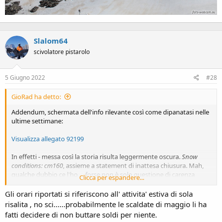
Slalom64
scivolatore pistarolo
5 Giugno 2022
#28
GioRad ha detto:
Addendum, schermata dell'info rilevante così come dipanatasi nelle
ultime settimane:
Visualizza allegato 92199
In effetti - messa così la storia risulta leggermente oscura.
Snow
conditions: cm160
, assieme a statement di inattesa chiusura. Mah,
qualche dubbio ce l'ho ... forse non è solo questione di carenza
Clicca per espandere...
neve.
Gli orari riportati si riferiscono all' attivita' estiva di sola
risalita , no sci......probabilmente le scaldate di maggio li ha
fatti decidere di non buttare soldi per niente.