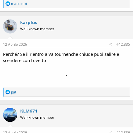
R
marcolski
e
a
c
karplus
t
i
Well-known member
o
n
s
12 Aprile 2026
#12,335
:
Perché? Se il rientro a Valtournenche chiude puoi salire e
scendere con l'ovetto
.
R
pat
e
a
c
KLM671
t
i
Well-known member
o
n
s
12 Aprile 2026
#12,336