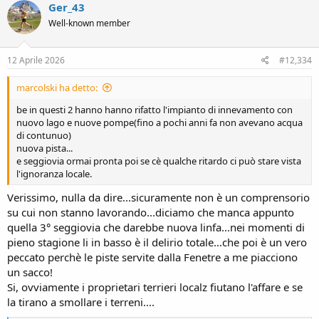
Ger_43
Well-known member
12 Aprile 2026
#12,334
marcolski ha detto:
be in questi 2 hanno hanno rifatto l'impianto di innevamento con
nuovo lago e nuove pompe(fino a pochi anni fa non avevano acqua
di contunuo)
nuova pista...
e seggiovia ormai pronta poi se cè qualche ritardo ci può stare vista
l'ignoranza locale.
Verissimo, nulla da dire...sicuramente non è un comprensorio
su cui non stanno lavorando...diciamo che manca appunto
quella 3° seggiovia che darebbe nuova linfa...nei momenti di
pieno stagione li in basso è il delirio totale...che poi è un vero
peccato perchè le piste servite dalla Fenetre a me piacciono
un sacco!
Si, ovviamente i proprietari terrieri localz fiutano l'affare e se
la tirano a smollare i terreni....