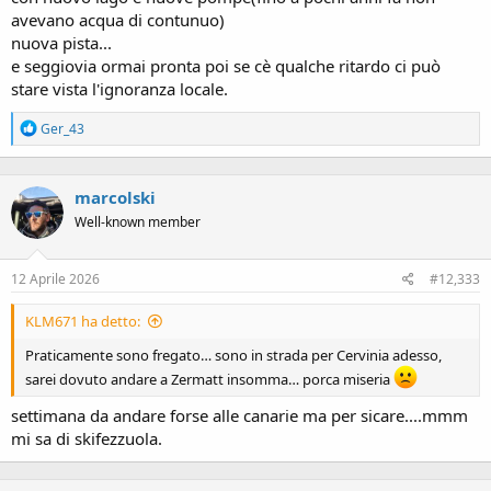
avevano acqua di contunuo)
nuova pista...
e seggiovia ormai pronta poi se cè qualche ritardo ci può
stare vista l'ignoranza locale.
R
Ger_43
e
a
c
marcolski
t
i
Well-known member
o
n
s
12 Aprile 2026
#12,333
:
KLM671 ha detto:
Praticamente sono fregato… sono in strada per Cervinia adesso,
sarei dovuto andare a Zermatt insomma… porca miseria
settimana da andare forse alle canarie ma per sicare....mmm
mi sa di skifezzuola.