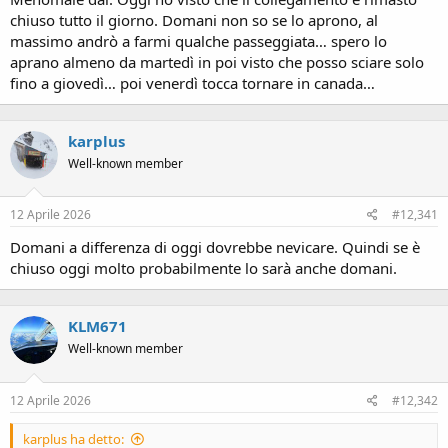
andare, non sono previsti venti particolarmente forti. Però può
chiuso tutto il giorno. Domani non so se lo aprono, al
capitare che se c'è nebbia o nubi basse magari chiudono, ma è da
massimo andrò a farmi qualche passeggiata… spero lo
vedere di giorno in giorno.
aprano almeno da martedì in poi visto che posso sciare solo
fino a giovedì… poi venerdì tocca tornare in canada…
karplus
Well-known member
12 Aprile 2026
#12,341
Domani a differenza di oggi dovrebbe nevicare. Quindi se è
chiuso oggi molto probabilmente lo sarà anche domani.
KLM671
Well-known member
12 Aprile 2026
#12,342
karplus ha detto: