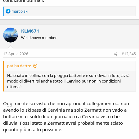
condizioni ottimali.
R
marcolski
e
a
c
KLM671
t
i
Well-known member
o
n
s
13 Aprile 2026
#12,345
:
pat ha detto:
Ha sciato in collina con la pioggia battente e sorrideva in foto, avrà
modo di divertirsi anche sotto il Cervino pur non in condizioni
ottimali.
Oggi niente sci visto che non aprono il collegamento… non
avendo lo skipass di Cervinia ma solo Zermatt non vado a
buttare via i soldi di un giornaliero a Cervinia visto che
diluvia. Fossi stato a Zermatt avrei probabilmente sciato
quanto più in alto possibile.