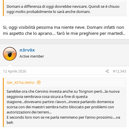
Domani a differenza di oggi dovrebbe nevicare. Quindi se è chiuso
oggi molto probabilmente lo sarà anche domani.
Si, oggi visibilità pessima ma niente neve. Domani infatti non
mi aspetto che lo aprano… farò le mie preghiere per martedì..
n3rv0x
Active member
12 Aprile 2026
#12,343
Ger_43 ha detto:
Sarebbe ora che Cervino investa anche su Torgnon però...la nuova
seggiovia sembrava cosa sicura a fine di questa
stagione...dovevano partire i lavori...invece parlando domenica
scorsa con dei maestri sembra tutto bloccato per problemi con
autorizzazioni dei terreni...
E secondo loro non se ne parla nemmeno per l'anno prossimo....va
beh