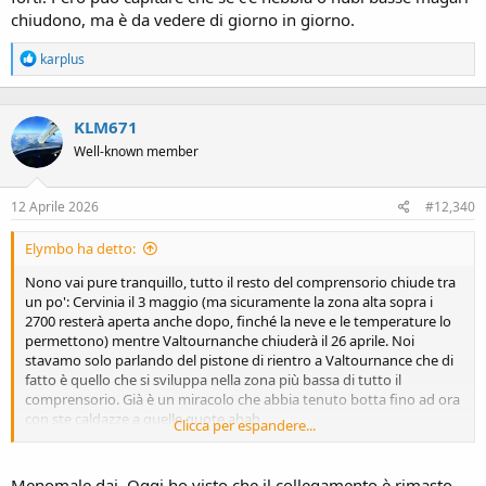
chiudono, ma è da vedere di giorno in giorno.
R
karplus
e
a
c
KLM671
t
i
Well-known member
o
n
s
12 Aprile 2026
#12,340
:
Elymbo ha detto:
Nono vai pure tranquillo, tutto il resto del comprensorio chiude tra
un po': Cervinia il 3 maggio (ma sicuramente la zona alta sopra i
2700 resterà aperta anche dopo, finché la neve e le temperature lo
permettono) mentre Valtournanche chiuderà il 26 aprile. Noi
stavamo solo parlando del pistone di rientro a Valtournance che di
fatto è quello che si sviluppa nella zona più bassa di tutto il
comprensorio. Già è un miracolo che abbia tenuto botta fino ad ora
con ste caldazze a quelle quote ahah.
Clicca per espandere...
Per Cervinia, a livello di apertura piste puoi andare tranquillo per la
prossima settimana. In teoria anche il collegamento dovrebbe
Menomale dai. Oggi ho visto che il collegamento è rimasto