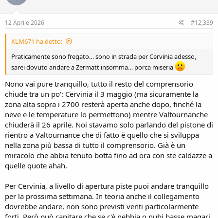
12 Aprile 2026
#12,339
KLM671 ha detto:
Praticamente sono fregato… sono in strada per Cervinia adesso,
sarei dovuto andare a Zermatt insomma… porca miseria
Nono vai pure tranquillo, tutto il resto del comprensorio
chiude tra un po': Cervinia il 3 maggio (ma sicuramente la
zona alta sopra i 2700 resterà aperta anche dopo, finché la
neve e le temperature lo permettono) mentre Valtournanche
chiuderà il 26 aprile. Noi stavamo solo parlando del pistone di
rientro a Valtournance che di fatto è quello che si sviluppa
nella zona più bassa di tutto il comprensorio. Già è un
miracolo che abbia tenuto botta fino ad ora con ste caldazze a
quelle quote ahah.
Per Cervinia, a livello di apertura piste puoi andare tranquillo
per la prossima settimana. In teoria anche il collegamento
dovrebbe andare, non sono previsti venti particolarmente
forti. Però può capitare che se c'è nebbia o nubi basse magari