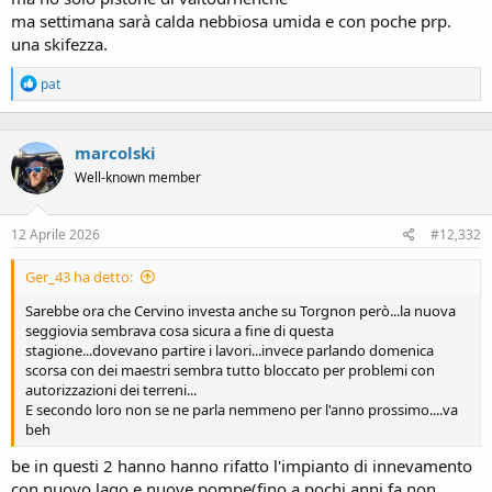
ma settimana sarà calda nebbiosa umida e con poche prp.
una skifezza.
R
pat
e
a
c
marcolski
t
i
Well-known member
o
n
s
12 Aprile 2026
#12,332
:
Ger_43 ha detto:
Sarebbe ora che Cervino investa anche su Torgnon però...la nuova
seggiovia sembrava cosa sicura a fine di questa
stagione...dovevano partire i lavori...invece parlando domenica
scorsa con dei maestri sembra tutto bloccato per problemi con
autorizzazioni dei terreni...
E secondo loro non se ne parla nemmeno per l'anno prossimo....va
beh
be in questi 2 hanno hanno rifatto l'impianto di innevamento
con nuovo lago e nuove pompe(fino a pochi anni fa non