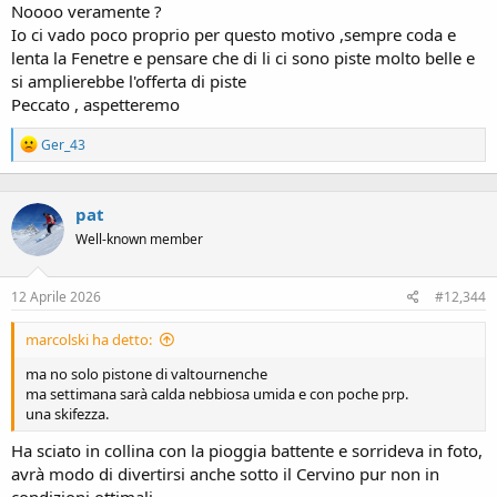
Noooo veramente ?
Io ci vado poco proprio per questo motivo ,sempre coda e
lenta la Fenetre e pensare che di li ci sono piste molto belle e
si amplierebbe l'offerta di piste
Peccato , aspetteremo
R
Ger_43
e
a
c
pat
t
i
Well-known member
o
n
s
12 Aprile 2026
#12,344
:
marcolski ha detto:
ma no solo pistone di valtournenche
ma settimana sarà calda nebbiosa umida e con poche prp.
una skifezza.
Ha sciato in collina con la pioggia battente e sorrideva in foto,
avrà modo di divertirsi anche sotto il Cervino pur non in