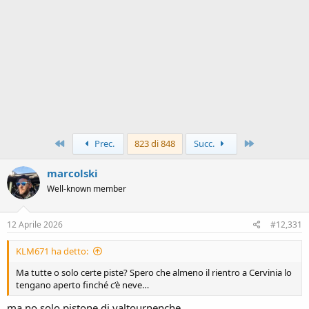
Primo
Ultimo
Prec.
823 di 848
Succ.
marcolski
Well-known member
12 Aprile 2026
#12,331
KLM671 ha detto:
Ma tutte o solo certe piste? Spero che almeno il rientro a Cervinia lo
tengano aperto finché c’è neve…
ma no solo pistone di valtournenche