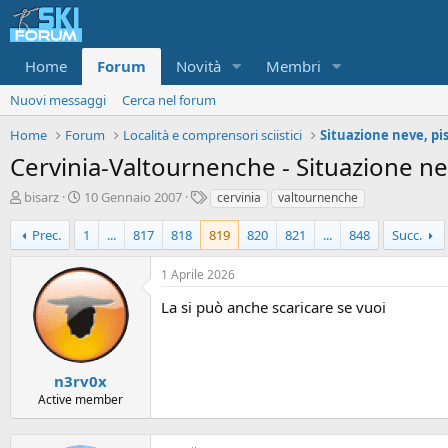
Home
Forum
Novità
Membri
Nuovi messaggi
Cerca nel forum
Home
Forum
Località e comprensori sciistici
Cervinia-Valtournenche - Situazione nev
A
D
T
bisarz
10 Gennaio 2007
cervinia
valtournenche
u
a
a
t
t
g
Prec.
1
...
817
818
819
820
821
...
848
Succ.
o
a
r
d
1 Aprile 2026
e
'
d
i
La si può anche scaricare se vuoi
i
n
s
i
c
z
u
i
n3rv0x
s
o
Active member
s
i