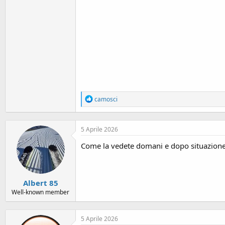
R
camosci
e
a
c
5 Aprile 2026
t
i
Come la vedete domani e dopo situazion
o
n
s
:
Albert 85
Well-known member
5 Aprile 2026