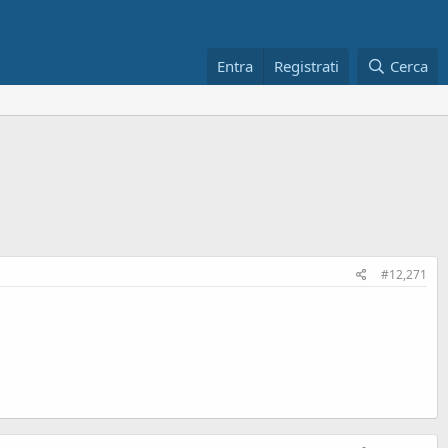
Entra
Registrati
Cerca
#12,271