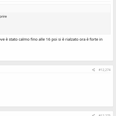
prire
è stato calmo fino alle 16 poi si è rialzato ora è forte in
#12,274
#12,275