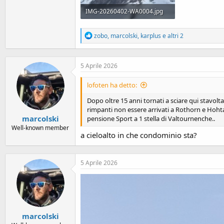
IMG-20260402-WA0004.jpg
239.8 KB · Visualizzazioni: 90
R
zobo
,
marcolski
,
karplus
e altri 2
e
a
c
5 Aprile 2026
t
i
o
lofoten ha detto:
n
s
Dopo oltre 15 anni tornati a sciare qui stavolta
:
rimpanti non essere arrivati a Rothorn e Hohtal
marcolski
pensione Sport a 1 stella di Valtournenche..
Well-known member
a cieloalto in che condominio sta?
5 Aprile 2026
marcolski