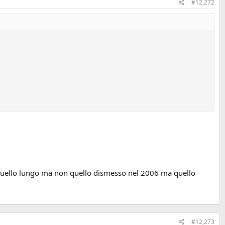
#12,272
acciato della pista di bob ,credo.
to e quello lungo ma non quello dismesso nel 2006 ma quello
#12,273