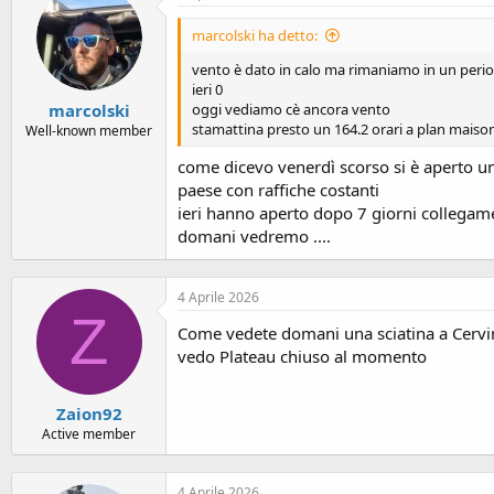
marcolski ha detto:
vento è dato in calo ma rimaniamo in un perio
ieri 0
marcolski
oggi vediamo cè ancora vento
stamattina presto un 164.2 orari a plan maiso
Well-known member
come dicevo venerdì scorso si è aperto un 
paese con raffiche costanti
ieri hanno aperto dopo 7 giorni collegame
domani vedremo ....
4 Aprile 2026
Z
Come vedete domani una sciatina a Cervi
vedo Plateau chiuso al momento
Zaion92
Active member
4 Aprile 2026