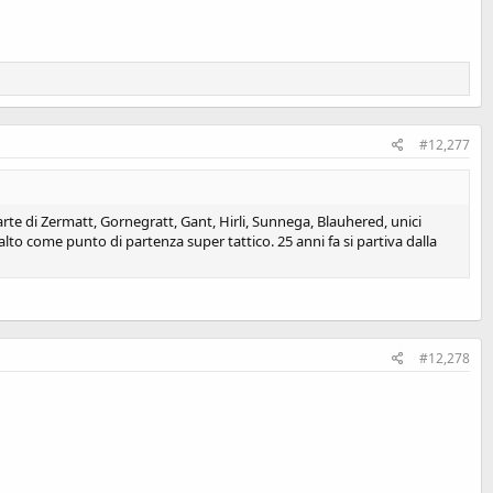
#12,277
parte di Zermatt, Gornegratt, Gant, Hirli, Sunnega, Blauhered, unici
alto come punto di partenza super tattico. 25 anni fa si partiva dalla
#12,278