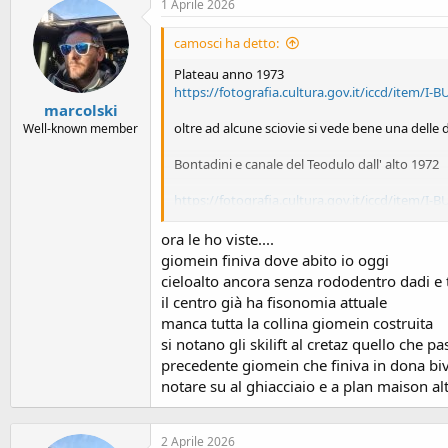
o
1 Aprile 2026
n
e
camosci ha detto:
Plateau anno 1973
https://fotografia.cultura.gov.it/iccd/item
marcolski
oltre ad alcune sciovie si vede bene una delle 
Well-known member
Bontadini e canale del Teodulo dall' alto 1972
https://fotografia.cultura.gov.it/iccd/item
Cervinia 1970, in basso a dx la zona di Cielo. A
ora le ho viste....
giomein finiva dove abito io oggi
https://fotografia.cultura.gov.it/iccd/item
cieloalto ancora senza rododentro dadi e t
il centro già ha fisonomia attuale
manca tutta la collina giomein costruita
si notano gli skilift al cretaz quello che
precedente giomein che finiva in dona biv
notare su al ghiacciaio e a plan maison alt
2 Aprile 2026