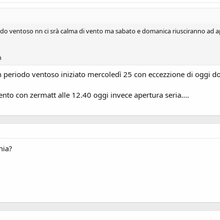
do ventoso nn ci srà calma di vento ma sabato e domanica riusciranno ad a
n
periodo ventoso iniziato mercoledì 25 con eccezzione di oggi dove 
nto con zermatt alle 12.40 oggi invece apertura seria....
nia?