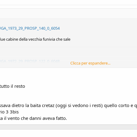
/I-BUGA_1973_29_PROSP_140_0_6054
due cabine della vecchia funivia che sale
/I-BUGA_1972_29_PROSP_122_0_6048
Clicca per espandere...
lto ancora libera da costruzioni, si intravede sempre in basso a dx il vecchio tr
/I-BUGA_1970_29_PROSP_161_0_6033
utto il resto
 passava dietro la baita cretaz (oggi si vedono i resti) quello cor
io 3 3bis
a il vento che danni aveva fatto.